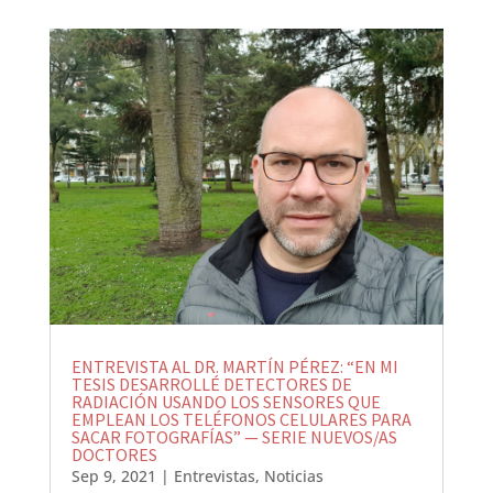
ENTREVISTA AL DR. MARTÍN PÉREZ: “EN MI
TESIS DESARROLLÉ DETECTORES DE
RADIACIÓN USANDO LOS SENSORES QUE
EMPLEAN LOS TELÉFONOS CELULARES PARA
SACAR FOTOGRAFÍAS” — SERIE NUEVOS/AS
DOCTORES
Sep 9, 2021
|
Entrevistas
,
Noticias