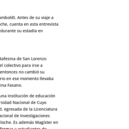
umboldt. Antes de su viaje a
oche, cuenta en esta entrevista
á durante su estadía en
ntafesina de San Lorenzo
 colectivo para irse a
e entonces no cambió su
rio en ese momento llevaba
nina Fasano.
 una institución de educación
ersidad Nacional de Cuyo
d, egresada de la
Licenciatura
acional de Investigaciones
riloche. Es además Magíster en
a formar a estudiantes de