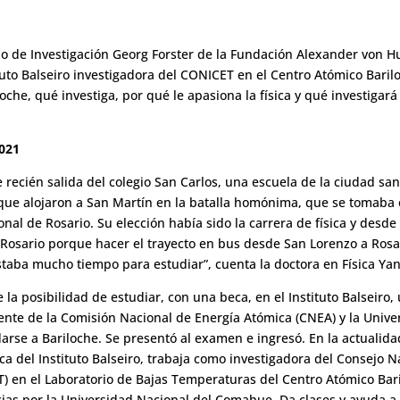
io de Investigación Georg Forster de la Fundación Alexander von H
tuto Balseiro investigadora del CONICET en el Centro Atómico Baril
oche, qué investiga, por qué le apasiona la física y qué investigar
2021
 recién salida del colegio San Carlos, una escuela de la ciudad sa
ue alojaron a San Martín en la batalla homónima, que se tomaba el
onal de Rosario. Su elección había sido la carrera de física y desd
osario porque hacer el trayecto en bus desde San Lorenzo a Rosa
staba mucho tiempo para estudiar”, cuenta la doctora en Física Ya
la posibilidad de estudiar, con una beca, en el Instituto Balseiro,
iente de la Comisión Nacional de Energía Atómica (CNEA) y la Univ
rse a Bariloche. Se presentó al examen e ingresó. En la actualida
ica
del Instituto Balseiro, trabaja como investigadora del Consejo N
ET) en el Laboratorio de Bajas Temperaturas del Centro Atómico Ba
encias por la Universidad Nacional del Comahue. Da clases y ayuda 