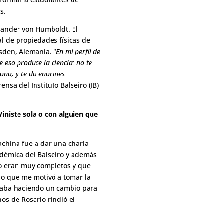
s.
xander von Humboldt
. El
al de propiedades físicas de
sden, Alemania. “
En mi perfil de
e eso produce la ciencia: no te
siona, y te da enormes
nsa del Instituto Balseiro (IB)
Viniste sola o con alguien que
achina fue a dar una charla
cadémica del Balseiro y además
ro eran muy completos y que
 lo que me motivó a tomar la
staba haciendo un cambio para
s de Rosario rindió el