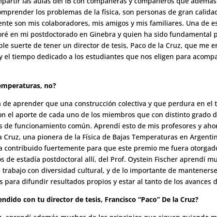
mpartir las aulas del IB con compañeras y compañeros que además
mprender los problemas de la física, son personas de gran calida
nte son mis colaboradores, mis amigos y mis familiares. Una de est
oré en mi postdoctorado en Ginebra y quien ha sido fundamental 
le suerte de tener un director de tesis, Paco de la Cruz, que me e
y el tiempo dedicado a los estudiantes que nos eligen para acomp
Temperaturas, no?
una de aprender que una construcción colectiva y que perdura en el
n el aporte de cada uno de los miembros que con distinto grado 
es de funcionamiento común. Aprendí esto de mis profesores y ahor
a Cruz, una pionera de la Física de Bajas Temperaturas en Argent
ha contribuido fuertemente para que este premio me fuera otorgad
 de estadía postdoctoral allí, del Prof. Oystein Fischer aprendí mu
 trabajo con diversidad cultural, y de lo importante de mantener
s para difundir resultados propios y estar al tanto de los avances 
ndido con tu director de tesis, Francisco “Paco” De la Cruz?