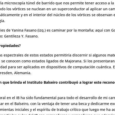
s la microscopía túnel de barrido que nos permite tener acceso a l
ando los vórtices se nuclean en un superconductor al aplicar un c
áticamente y en el interior del núcleo de los vórtices se observan 
ía.
es de Yanina Fasano (izq.) es caminar por la montaña; aquí con G
: Gentileza Y. Fasano.
propiedades?
icas espectrales de estos estados permitiría discernir si algunos m
 se conocen como estados ligados de Majorana. Si los presentaran,
dad para ser aplicados en dispositivos de computación cuántica. E
Dresden, Alemania.
 que brinda el Instituto Balseiro contribuyó a lograr este recon
ral en el IB ha sido fundamental para todo el desarrollo de mi carre
ar en el Balseiro, con la ventaja de tener una beca y dedicarme ex
amientas iniciales y el espíritu de trabajo crítico que luego me ha