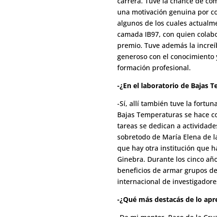
carrera. Tuve la chance de co
una motivación genuina por co
algunos de los cuales actualme
camada IB97, con quien colab
premio. Tuve además la increíb
generoso con el conocimiento 
formación profesional.
-¿En el laboratorio de Bajas 
-Sí, allí también tuve la fort
Bajas Temperaturas se hace co
tareas se dedican a actividad
sobretodo de María Elena de l
que hay otra institución que 
Ginebra. Durante los cinco años
beneficios de armar grupos de
internacional de investigadore
-¿Qué más destacás de lo apre