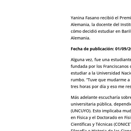
Yanina Fasano recibió el Prem
Alemania, la docente del Insti
cómo decidió estudiar en Baril
Alemania.
Fecha de publicación: 01/09/
Alguna vez, fue una estudiante
fundada por los Franciscanos q
estudiar a la Universidad Naci
rumbo. “Tuve que mudarme a R
tres horas por día y eso me re
Más adelante escucharía sobre 
universitaria pública, depend
(UNCUYO). Esto implicaba muda
en Física
y el
Doctorado en Fís
Científicas y Técnicas (CONIC
Filosofía e Historia de las Ci