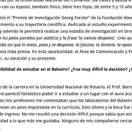
 con su esposo, también físico, tiene tres hijos, de entre 5 y 15 año
ió el “Premio de Investigación Georg Forster” de la
Fundación Ale
iento a su trayectoria científica, dedicada al estudio experiment
 además le permitirá realizar una estadía de investigación en Dre
 los pelos parados por estática y la frase ‘la ciencia despeina’. Creo qu
da sin que lo notes, pasa y te despeina, te fascina, te divierte, te apa
 una nota previa. En esta oportunidad, el Área de Comunicación y Pre
, su vocación y su presente.
bilidad de estudiar en el Balseiro? ¿Fue muy difícil la decisión? ¿
e la carrera en la Universidad Nacional de Rosario, el Prof. Barr
 me pareció fantástico poder ir a estudiar a un lugar con el aura a
os mis profesores me comentaban que los laboratorios del Balsei
nían un peso importante en la currícula. Esto último y la beca fue
de ingreso. No me resultó una decisión difícil porque sabía que e
idad a lo que más me gustaba. Ninguno de mis compañeros cercano
.