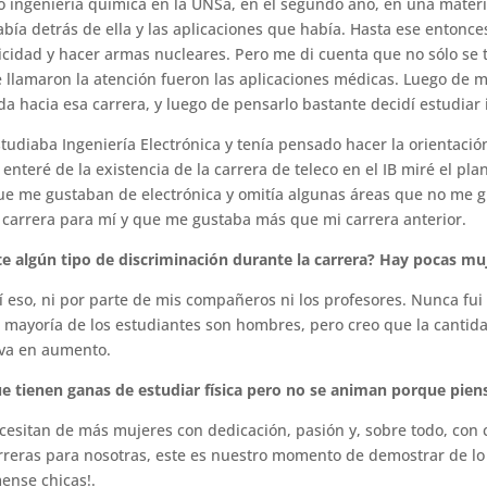
ingeniería química en la UNSa, en el segundo año, en una materia
había detrás de ella y las aplicaciones que había. Hasta ese entonce
icidad y hacer armas nucleares. Pero me di cuenta que no sólo se t
e llamaron la atención fueron las aplicaciones médicas. Luego de 
a hacia esa carrera, y luego de pensarlo bastante decidí estudiar 
studiaba Ingeniería Electrónica y tenía pensado hacer la orientaci
enteré de la existencia de la carrera de teleco en el IB miré el pla
e me gustaban de electrónica y omitía algunas áreas que no me g
a carrera para mí y que me gustaba más que mi carrera anterior.
ste algún tipo de discriminación durante la carrera? Hay pocas mu
eso, ni por parte de mis compañeros ni los profesores. Nunca fui 
a mayoría de los estudiantes son hombres, pero creo que la canti
 va en aumento.
que tienen ganas de estudiar física pero no se animan porque pien
cesitan de más mujeres con dedicación, pasión y, sobre todo, con 
rreras para nosotras, este es nuestro momento de demostrar de lo
mense chicas!.