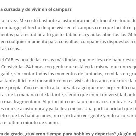
la cursada y de vivir en el campus?
a la vez. Me costó bastante acostumbrarme al ritmo de estudio del 
n embargo, el hecho de que vivir en el campus creo que facilitó el 
entas para estudiar a tu gusto: biblioteca y aulas abiertas las 24 
o en cualquier momento para consultas, compañeros dispuestos a d
ras cosas.
 el CAB es una de las cosas más lindas que me llevo de haber estu
. Convivir las 24 horas con gente que está en la misma que uno y q
agable, sin contar todos los momentos de juntadas, comidas en gr
ante difícil de transmitir cómo es vivir ahí los años que dure la 
rne propia. Con respecto a la cursada algo que me sorprendió cua
ras de la mañana o de la tarde, siendo que en mi universidad ante
do más fragmentado. Al principio cuesta un poco acostumbrarse a l
s uno se acostumbra y ya la lleva mejor. Una particularidad que ti
 metros de las habitaciones, no es extraño ver gente yendo a cursa
ta el último minuto de sueño.
era de grado, ¿tuvieron tiempo para hobbies y deportes? ¿Algún 