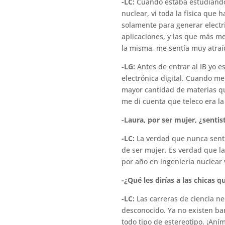
-LC:
Cuando estaba estudiando 
nuclear, vi toda la física que 
solamente para generar electr
aplicaciones, y las que más m
la misma, me sentía muy atraíd
-LG:
Antes de entrar al IB yo e
electrónica digital. Cuando me 
mayor cantidad de materias qu
me di cuenta que teleco era l
-Laura, por ser mujer, ¿senti
-LC:
La verdad que nunca sentí 
de ser mujer. Es verdad que l
por año en ingeniería nuclear
-¿Qué les dirías a las chicas 
-LC:
Las carreras de ciencia ne
desconocido. Ya no existen ba
todo tipo de estereotipo. ¡Aní