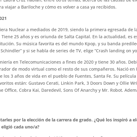
a viajar a Bariloche y cómo es volver a casa ya recibidos.
2021
iera Nuclear a mediados de 2019, siendo la primera egresada de la
. Tiene 25 años y es oriunda de Salta Capital. En la actualidad, es 
titución. Su música favorita es del mundo Kpop, y su banda predile
de Schindler” y si se habla de series de TV, elige “Crash landing on y
eniería en Telecomunicaciones a fines de 2020 y tiene 30 años. De
grador de modo virtual como el resto de sus compañeros. Nació en 
e los 3 años de vida en el pueblo de Fuentes, Santa Fe. Su película
oritos están: Gustavo Cerati, Linkin Park, 3 Doors Down y Ollie Wr
e Office, Cobra Kai, Daredevil, Sons Of Anarchy y Mr. Robot. Ademá
les por la elección de la carrera de grado. ¿Qué los inspiró a ele
 eligió cada uno/a?