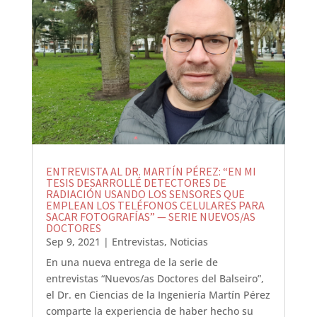
ENTREVISTA AL DR. MARTÍN PÉREZ: “EN MI
TESIS DESARROLLÉ DETECTORES DE
RADIACIÓN USANDO LOS SENSORES QUE
EMPLEAN LOS TELÉFONOS CELULARES PARA
SACAR FOTOGRAFÍAS” — SERIE NUEVOS/AS
DOCTORES
Sep 9, 2021
|
Entrevistas
,
Noticias
En una nueva entrega de la serie de
entrevistas “Nuevos/as Doctores del Balseiro”,
el Dr. en Ciencias de la Ingeniería Martín Pérez
comparte la experiencia de haber hecho su