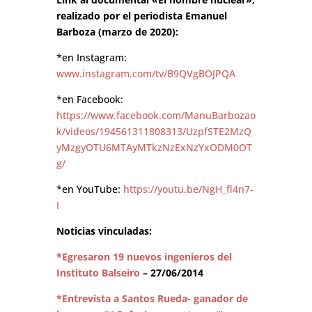
realizado por el periodista Emanuel
Barboza (marzo de 2020):
*en Instagram:
www.instagram.com/tv/B9QVgBOJPQA
*en Facebook:
https://www.facebook.com/ManuBarbozao
k/videos/194561311808313/UzpfSTE2MzQ
yMzgyOTU6MTAyMTkzNzExNzYxODM0OT
g/
*en YouTube:
https://youtu.be/NgH_fl4n7-
I
Noticias vinculadas:
*Egresaron 19 nuevos ingenieros del
Instituto Balseiro
– 27/06/2014
*Entrevista a Santos Rueda- ganador de