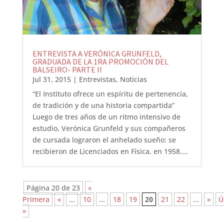
ENTREVISTA A VERÓNICA GRUNFELD,
GRADUADA DE LA 1RA PROMOCIÓN DEL
BALSEIRO- PARTE II
Jul 31, 2015
|
Entrevistas
,
Noticias
“El Instituto ofrece un espíritu de pertenencia,
de tradición y de una historia compartida”
Luego de tres años de un ritmo intensivo de
estudio, Verónica Grunfeld y sus compañeros
de cursada lograron el anhelado sueño: se
recibieron de Licenciados en Física, en 1958....
Página 20 de 23
«
Primera
«
...
10
...
18
19
20
21
22
...
»
Ú
»