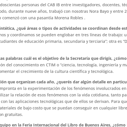
oscientas personas del CAB IB entre investigadores, docentes, téc
íodo, durante nueve años, trabajó con nosotras Nora Bayo y entre 
n comenzó con una pasantía Morena Robles .
intética, ¿qué áreas o tipos de actividades se coordinan desde es
mos y coordinamos se pueden englobar en tres líneas de trabajo: u
udiantes de educación primaria, secundaria y terciaria”; otra es “Di
as palabras cuál es el objetivo de la Secretaría que dirigís, ¿cómo
ión del conocimiento en CTIM o “ciencia, tecnología, ingeniería y m
mentar el crecimiento de la cultura científica y tecnológica.
ción que organizan cada año, ¿querés dar algún detalle en particu
 impronta en la experimentación de los fenómenos involucrados en 
lizar la relación de esos fenómenos con la vida cotidiana, tanto 
con las aplicaciones tecnológicas que de ellos se derivan. Para que
ateriales de bajo costo que se puedan conseguir en cualquier librer
on gratuitas.
equipo en la Feria Internacional del Libro de Buenos Aires, ¿cómo 