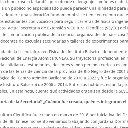
a chino, ruso o tailandés pero donde el lenguaje común es el de 
a a un público no especializado puede parecer una nimiedad para 
a” adquiere una valoración fundamental si se tiene en cuenta que e
s estudiantes con vocación para seguir carreras de física o ingen
os, actual secretaria de Extensión y Cultura Científica (SEyCC) del 
 de comunicación pública de la ciencia, organiza desde hace casi 
 docentes de escuelas secundarias y talleres de experimentos para
ada de la Licenciatura en Física del Instituto Balseiro, dependient
acional de Energía Atómica (CNEA). Su trayectoria profesional en 
ida cotidiana a estudiantes, docentes y toda persona curiosa es amp
 de las ferias de ciencia de la provincia de Río Negro desde 2001 a
lógica del Centro Atómico Bariloche de 2010 a 2022 y fue la organi
 Instituto Balseiro) de 2006 a 2014. Entre sus hobbies, están la ja
nales. En esta nota, cuenta qué actividades organizan desde la SEy
toria de la Secretaría? ¿Cuándo fue creada, quiénes integraron el 
Cultura Científica fue creada en marzo de 2018 por iniciativa del D
r del IB. En ese momento veníamos trabajando con Jordana Dorfm
hubo otras propuestas relacionadas al área como el Centro de Fo