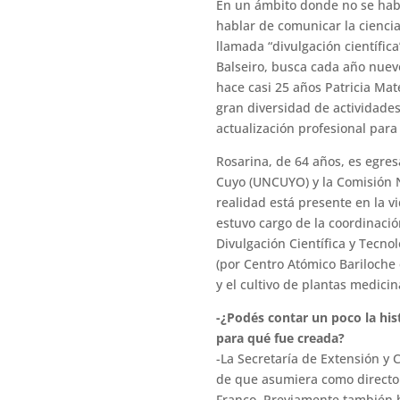
En un ámbito donde no se habl
hablar de comunicar la cienci
llamada “divulgación científic
Balseiro, busca cada año nuevo
hace casi 25 años Patricia Mate
gran diversidad de actividades
actualización profesional para
Rosarina, de 64 años, es egres
Cuyo (UNCUYO) y la Comisión N
realidad está presente en la v
estuvo cargo de la coordinación
Divulgación Científica y Tecno
(por Centro Atómico Bariloche e
y el cultivo de plantas medici
-¿Podés contar un poco la his
para qué fue creada?
-La Secretaría de Extensión y 
de que asumiera como directo
Franco. Previamente también 