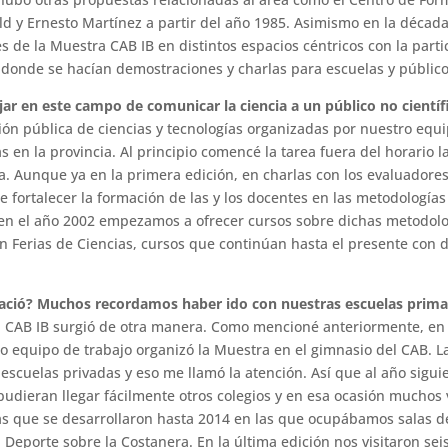
d y Ernesto Martínez a partir del año 1985. Asimismo en la década 
es de la Muestra CAB IB en distintos espacios céntricos con la part
, donde se hacían demostraciones y charlas para escuelas y público
r en este campo de comunicar la ciencia a un público no científ
ón pública de ciencias y tecnologías organizadas por nuestro equi
as en la provincia. Al principio comencé la tarea fuera del horario
. Aunque ya en la primera edición, en charlas con los evaluador
fortalecer la formación de las y los docentes en las metodologías 
í, en el año 2002 empezamos a ofrecer cursos sobre dichas metodolo
 Ferias de Ciencias, cursos que continúan hasta el presente con d
ació? Muchos recordamos haber ido con nuestras escuelas primar
 CAB IB surgió de otra manera. Como mencioné anteriormente, en lo
ro equipo de trabajo organizó la Muestra en el gimnasio del CAB. L
escuelas privadas y eso me llamó la atención. Así que al año sigui
pudieran llegar fácilmente otros colegios y en esa ocasión muchos
 que se desarrollaron hasta 2014 en las que ocupábamos salas de
l Deporte sobre la Costanera. En la última edición nos visitaron se