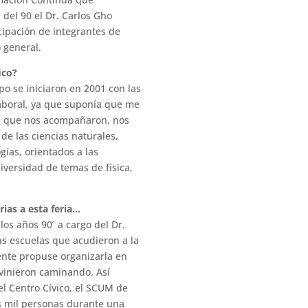
del 90 el Dr. Carlos Gho
icipación de integrantes de
 general.
ico?
po se iniciaron en 2001 con las
 laboral, ya que suponía que me
es que nos acompañaron, nos
de las ciencias naturales,
gías, orientados a las
iversidad de temas de física,
ias a esta feria…
s años 90 ́ a cargo del Dr.
as escuelas que acudieron a la
ente propuse organizarla en
 vinieron caminando. Así
l Centro Cívico, el SCUM de
is mil personas durante una