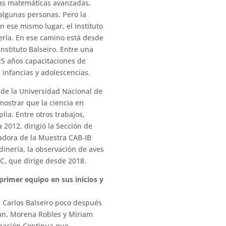
las matemáticas avanzadas,
algunas personas. Pero la
n ese mismo lugar, el Instituto
iería. En ese camino está desde
Instituto Balseiro. Entre una
25 años capacitaciones de
 infancias y adolescencias.
e de la Universidad Nacional de
mostrar que la ciencia en
lia. Entre otros trabajos,
 2012, dirigió la Sección de
zadora de la Muestra CAB-IB
rdinería, la observación de aves
CC, que dirige desde 2018.
primer equipo en sus inicios y
r. Carlos Balseiro poco después
an, Morena Robles y Miriam
rmación Continua que