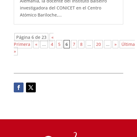
Alemania, la docente del Instituto Balseiro
investigadora del CONICET en el Centro
Atómico Bariloche,...
Página 6 de 23
«
Primera
«
...
4
5
6
7
8
...
20
...
»
Última
»