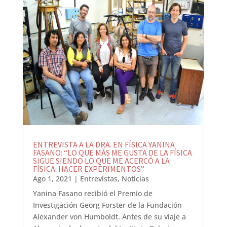
ENTREVISTA A LA DRA. EN FÍSICA YANINA
FASANO: “LO QUE MÁS ME GUSTA DE LA FÍSICA
SIGUE SIENDO LO QUE ME ACERCÓ A LA
FÍSICA: HACER EXPERIMENTOS”
Ago 1, 2021
|
Entrevistas
,
Noticias
Yanina Fasano recibió el Premio de
Investigación Georg Forster de la Fundación
Alexander von Humboldt. Antes de su viaje a