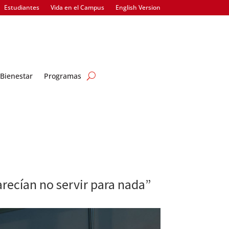
Estudiantes
Vida en el Campus
English Version
Bienestar
Programas
arecían no servir para nada”