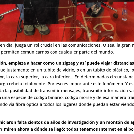
 en día, juega un rol crucial en las comunicaciones. O sea, la gra
nos permiten comunicarnos con cualquier parte del mundo.
ión, empieza a hacer como un zigzag y así puede viajar distanci
e justamente en un tubito de vidrio, o en un tubito de plástico, 
rior, la cara superior, la cara inferior… En determinadas circunsta
mbargo rebota totalmente. Por eso es importante este fenómeno. Y e
a la posibilidad de transmitir mensajes, transmitir información v
 una especie de código binario, código morse y de esa manera tra
ndo vía fibra óptica a todos los lugares donde puedan estar viendo
icieron falta cientos de años de investigación y un montón de 
 Y miren ahora a dónde se llegó: todos tenemos Internet en el bol