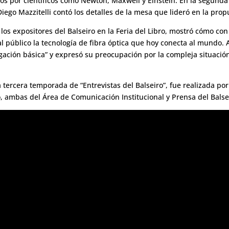
s por científicos como Newton, Maxwell y Einstein. En la segunda 
 Diego Mazzitelli contó los detalles de la mesa que lideró en la prop
los expositores del Balseiro en la Feria del Libro, mostró cómo co
l público la tecnología de fibra óptica que hoy conecta al mundo. A
tigación básica” y expresó su preocupación por la compleja situació
tercera temporada de “Entrevistas del Balseiro”, fue realizada por 
o, ambas del Área de Comunicación Institucional y Prensa del Balse