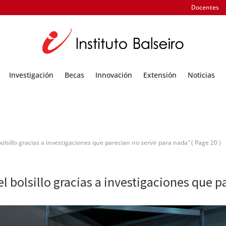
Docentes
Investigación
Becas
Innovación
Extensión
Noticias
olsillo gracias a investigaciones que parecían no servir para nada”
( Page 20 )
l bolsillo gracias a investigaciones que p