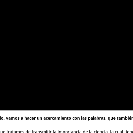
lo, vamos a hacer un acercamiento con las palabras, que tambié
 tratamos de transmitir la importancia de la ciencia, la cual tien