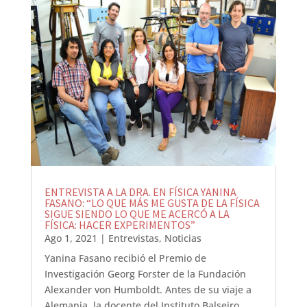
ENTREVISTA A LA DRA. EN FÍSICA YANINA
FASANO: “LO QUE MÁS ME GUSTA DE LA FÍSICA
SIGUE SIENDO LO QUE ME ACERCÓ A LA
FÍSICA: HACER EXPERIMENTOS”
Ago 1, 2021
|
Entrevistas
,
Noticias
Yanina Fasano recibió el Premio de
Investigación Georg Forster de la Fundación
Alexander von Humboldt. Antes de su viaje a
Alemania, la docente del Instituto Balseiro