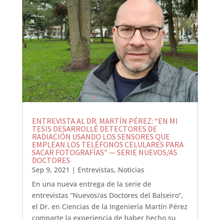
ENTREVISTA AL DR. MARTÍN PÉREZ: “EN MI
TESIS DESARROLLÉ DETECTORES DE
RADIACIÓN USANDO LOS SENSORES QUE
EMPLEAN LOS TELÉFONOS CELULARES PARA
SACAR FOTOGRAFÍAS” — SERIE NUEVOS/AS
DOCTORES
Sep 9, 2021
|
Entrevistas
,
Noticias
En una nueva entrega de la serie de
entrevistas “Nuevos/as Doctores del Balseiro”,
el Dr. en Ciencias de la Ingeniería Martín Pérez
comparte la experiencia de haber hecho su