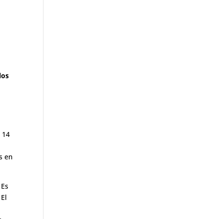
los
o 14
s en
 Es
 El