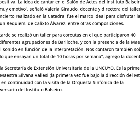
sitiva. La idea de cantar en el Salón de Actos del Instituto Balsei
muy emotivo”, señaló Valeria Giraudo, docente y directora del talle
oncierto realizado en la Catedral fue el marco ideal para disfrutar l
un Requiem, de Calixto Álvarez, entre otras composiciones.
rde se realizó un taller para coreutas en el que participaron 40
 diferentes agrupaciones de Bariloche, y con la presencia de la Mae
 el sonido en función de la interpretación. Nos contaron también so
lo que ensayan un total de 10 horas por semana”, agregó la docent
a Secretaría de Extensión Universitaria de la UNCUYO. Es la prime
 Maestra Silvana Vallesi (la primera vez fue bajo la dirección del Mt
n en continuidad con la visita de la Orquesta Sinfónica de la
rsario del Instituto Balseiro.