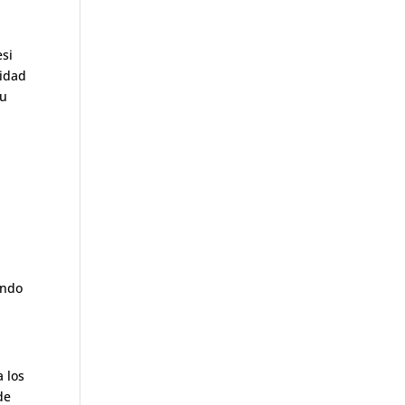
esi
lidad
su
undo
 los
de