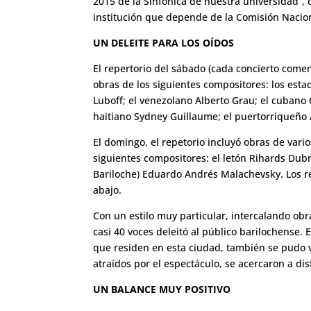
2015 de la Sinfónica de nuestra universidad”, 
institución que depende de la Comisión Nacion
UN DELEITE PARA LOS OÍDOS
El repertorio del sábado (cada concierto comen
obras de los siguientes compositores: los es
Luboff; el venezolano Alberto Grau; el cubano C
haitiano Sydney Guillaume; el puertorriqueño Á
El domingo, el repetorio incluyó obras de var
siguientes compositores: el letón Rihards Dub
Bariloche) Eduardo Andrés Malachevsky. Los r
abajo.
Con un estilo muy particular, intercalando ob
casi 40 voces deleitó al público barilochense
que residen en esta ciudad, también se pudo v
atraídos por el espectáculo, se acercaron a dis
UN BALANCE MUY POSITIVO