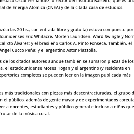
destacó Oscar Fernández, director del Instituto Balseiro, que es un
al de Energía Atómica (CNEA) y de la citada casa de estudios.
zó a las 20 hs., con entrada libre y gratuita) estuvo compuesto por
tadounidenses Eric Whitacre, Morten Lauridsen, Ward Swingle y No
alixto Álvarez; y el brasileño Carlos A. Pinto Fonseca. También, el
ngel Cucco Peña; y el argentino Astor Piazzolla.
ios de los citados autores aunque también se sumaron piezas de los
ra, el estadounidense Moses Hogan y el argentino (y residente en
epertorios completos se pueden leer en la imagen publicada más
ras más tradicionales con piezas más descontracturadas, el grupo 
. En el público, además de gente mayor y de experimentados coreut
er a docentes, estudiantes y público general e incluso a niños que
frutar de la música coral.