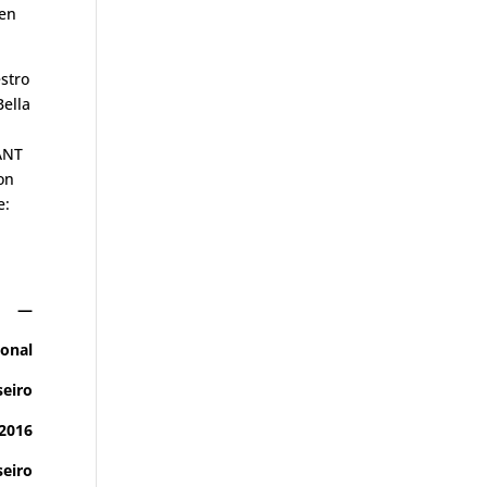
 en
estro
Bella
ANT
on
e:
—
ional
seiro
/2016
eiro