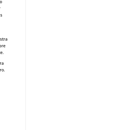
ro
r
as
stra
bre
e.
ra
ro.