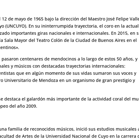
 12 de mayo de 1965 bajo la dirección del Maestro José Felipe Vall
yo (UNCUYO). En su ininterrumpida trayectoria, el coro en la actua
lizado importantes giras nacionales e internacionales. En 2015, en 
 la Sala Mayor del Teatro Colón de la Ciudad de Buenos Aires en el
gentinos».
za pasaron centenares de mendocinos a lo largo de estos 50 años, y
ales y músicos con destacadas trayectorias internacionales:
mentistas que en algún momento de sus vidas sumaron sus voces y
oro Universitario de Mendoza en un organismo de gran prestigio y
 se destaca el galardón más importante de la actividad coral del m
opeo del año 2009.
na familia de reconocidos músicos, inició sus estudios musicales a
acultad de Artes de la Universidad Nacional de Cuyo en la carrera 