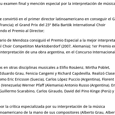
 su examen final y mención especial por la interpretación de músic
e convirtió en el primer director latinoamericano en conseguir el 
rancia); el Grand Prix del 23° Béla Bartók International Choir
ndo el Premio al Director;
ario de Mendoza consiguió el Premio Especial a la mejor interpret
l Choir Competiiton Marktoberdorf (2007, Alemania); 1er Premio e
interpretación de una obra argentina, en el Concurso Internaciona
s en otras disciplinas musicales a Elifio Rosáenz, Mirtha Poblet,
Eduardo Grau, Fenicia Cangemi y Richard Capdevilla. Realizó Clase
mo Eric Ericsson (Suecia), Carlos López Puccio (Argentina), Florent
u (Venezuela) Werner Pfaff (Alemania) Antonio Russo (Argentina). E
Guillermo Scarabino, Carlos Giraudo, David del Pino Kinge (Perú) y
or la crítica especializada por su interpretación de la música
tinoamericano de la mano de sus compositores (Alberto Grau, Alber