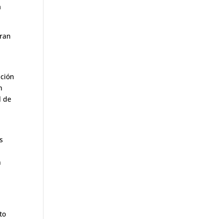
a
Gran
ación
n
l de
s
n
to