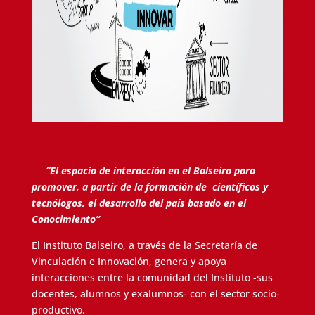
“El espacio de interacción en el Balseiro para
promover, a partir de la formación de científicos y
tecnólogos, el desarrollo del país basado en el
Conocimiento”
El Instituto Balseiro, a través de la Secretaría de
Vinculación e Innovación, genera y apoya
interacciones entre la comunidad del Instituto -sus
docentes, alumnos y exalumnos- con el sector socio-
productivo.