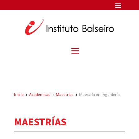
Inicio
Académicas
Maestrías
Maestría en Ingeniería
5
5
5
MAESTRÍAS