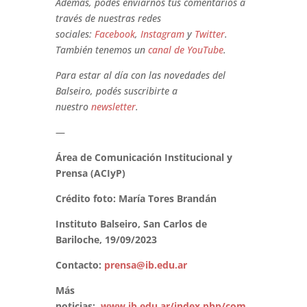
Además, podés enviarnos tus comentarios a
través de nuestras redes
sociales:
Facebook
,
Instagram
y
Twitter
.
También tenemos un
canal de YouTube
.
Para estar al día con las novedades del
Balseiro, podés suscribirte a
nuestro
newsletter
.
—
Área de Comunicación Institucional y
Prensa (ACIyP)
Crédito foto: María Tores Brandán
Instituto Balseiro, San Carlos de
Bariloche, 19/09/2023
Contacto:
prensa@ib.edu.ar
Más
noticias:
www.ib.edu.ar/index.php/com