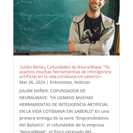
Julián Neñer, Cofundador de NeuralWave: “Ya
usamos muchas herramientas de inteligencia
artificial en la vida cotidiana sin saberlo»
Mar 26, 2024
|
Entrevistas
,
Noticias
JULIÁN NEÑER, COFUNDADOR DE
NEURALWAVE: “YA USAMOS MUCHAS
HERRAMIENTAS DE INTELIGENCIA ARTIFICIAL
EN LA VIDA COTIDIANA SIN SABERLO” En una
primera entrega de la serie “Emprendedores
del Balseiro”, el cofundador de la empresa
“NeuralWave”, el físico egresado del...