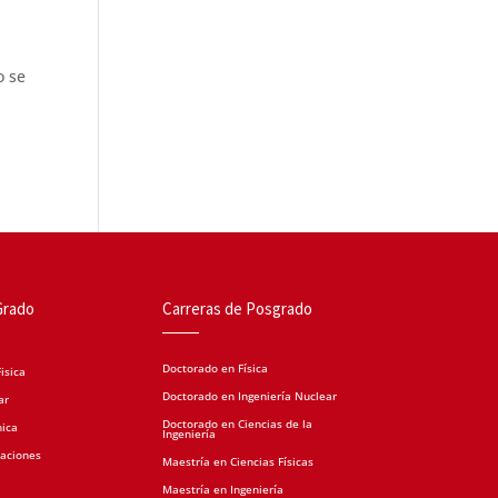
o se
Grado
Carreras de Posgrado
Doctorado en Física
isica
Doctorado en Ingeniería Nuclear
ar
Doctorado en Ciencias de la
nica
Ingeniería
caciones
Maestría en Ciencias Físicas
Maestría en Ingeniería