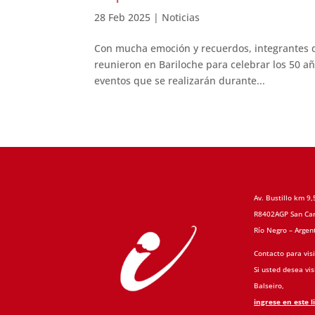
28 Feb 2025
|
Noticias
Con mucha emoción y recuerdos, integrantes de 
reunieron en Bariloche para celebrar los 50 añ
eventos que se realizarán durante...
Av. Bustillo km 9,
R8402AGP San Car
Río Negro – Argen
Contacto para visi
Si usted desea visi
Balseiro,
ingrese en este l