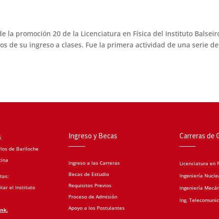
la promoción 20 de la Licenciatura en Física del Instituto Balseir
os de su ingreso a clases. Fue la primera actividad de una serie de
Ingreso y Becas
Carreras de 
5
los de Bariloche
tina
Ingreso a las Carreras
Licenciatura en F
Becas de Estudio
Ingeniería Nucle
tas:
Requisitos Previos
tar el Instituto
Ingeniería Mecá
Proceso de Admisión
Ing. Telecomuni
Apoyo a los Postulantes
ink.