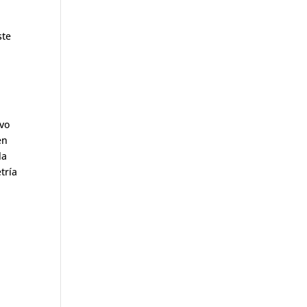
ste
uvo
en
la
tría