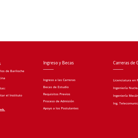
Ingreso y Becas
Carreras de 
5
los de Bariloche
tina
Ingreso a las Carreras
Licenciatura en F
Becas de Estudio
Ingeniería Nucle
tas:
Requisitos Previos
tar el Instituto
Ingeniería Mecá
Proceso de Admisión
Ing. Telecomuni
Apoyo a los Postulantes
ink.