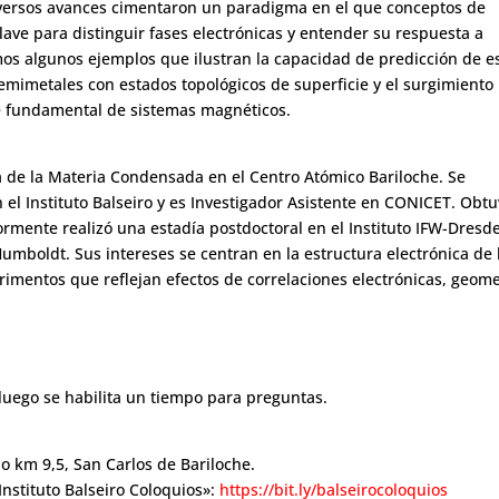
 diversos avances cimentaron un paradigma en el que conceptos de
clave para distinguir fases electrónicas y entender su respuesta a
os algunos ejemplos que ilustran la capacidad de predicción de e
mimetales con estados topológicos de superficie y el surgimiento
e fundamental de sistemas magnéticos.
a de la Materia Condensada en el Centro Atómico Bariloche. Se
el Instituto Balseiro y es Investigador Asistente en CONICET. Obt
iormente realizó una estadía postdoctoral en el Instituto IFW-Dresd
mboldt. Sus intereses se centran en la estructura electrónica de 
rimentos que reflejan efectos de correlaciones electrónicas, geome
luego se habilita un tiempo para preguntas.
llo km 9,5, San Carlos de Bariloche.
nstituto Balseiro Coloquios»:
https://bit.ly/balseirocoloquios