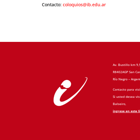
Contacto:
coloquios@ib.edu.ar
Av. Bustillo km 9,
R8402AGP San Car
Río Negro – Argen
Contacto para visi
Si usted desea visi
Balseiro,
ingrese en este l