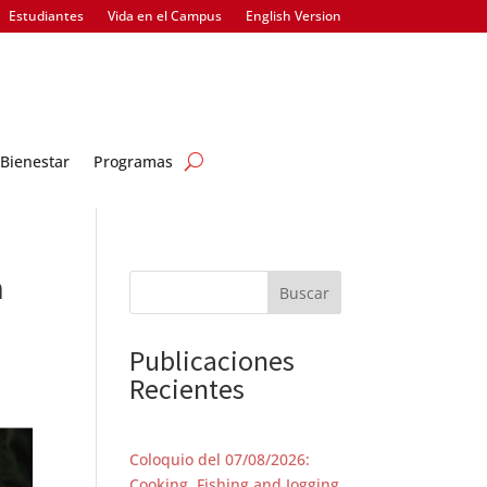
Estudiantes
Vida en el Campus
English Version
Bienestar
Programas
a
Buscar
Publicaciones
Recientes
Coloquio del 07/08/2026:
Cooking, Fishing and Jogging