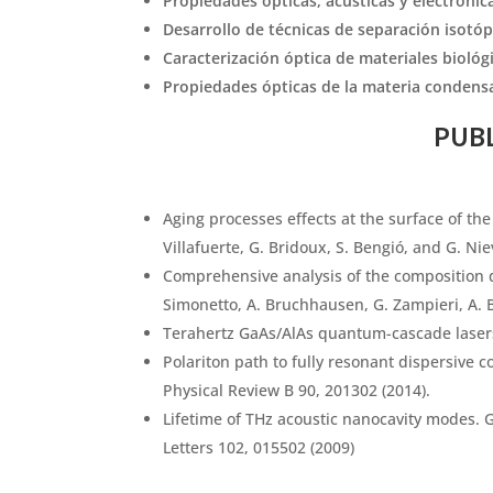
Propiedades ópticas, acústicas y electrónic
Desarrollo de técnicas de separación isotópi
Caracterización óptica de materiales biológ
Propiedades ópticas de la materia condensad
PUBL
Aging processes effects at the surface of the
Villafuerte, G. Bridoux, S. Bengió, and G. Ni
Comprehensive analysis of the composition d
Simonetto, A. Bruchhausen, G. Zampieri, A. B
Terahertz GaAs/AlAs quantum-cascade lasers. 
Polariton path to fully resonant dispersive 
Physical Review B 90, 201302 (2014).
Lifetime of THz acoustic nanocavity modes. G
Letters 102, 015502 (2009)