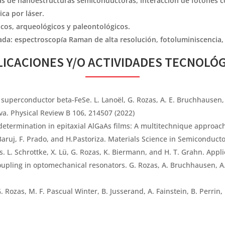
as de nanoestructuras semiconductoras, interacción de fotones co
ca por láser.
icos, arqueológicos y paleontológicos.
a: espectroscopı́a Raman de alta resolución, fotoluminiscencia, el
ICACIONES Y/O ACTIVIDADES TECNOLÓ
 superconductor beta-FeSe. L. Lanoël, G. Rozas, A. E. Bruchhausen, M
eva. Physical Review B 106, 214507 (2022)
etermination in epitaxial AlGaAs films: A multitechnique approach.
aruj, F. Prado, and H.Pastoriza. Materials Science in Semiconduct
L. Schrottke, X. Lü, G. Rozas, K. Biermann, and H. T. Grahn. Appli
coupling in optomechanical resonators. G. Rozas, A. Bruchhausen, A.
. Rozas, M. F. Pascual Winter, B. Jusserand, A. Fainstein, B. Perrin