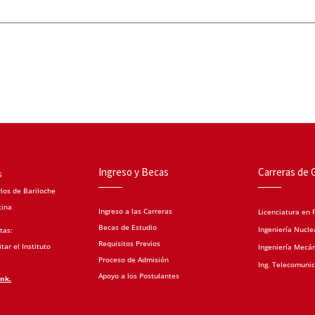
Ingreso y Becas
Carreras de 
5
los de Bariloche
tina
Ingreso a las Carreras
Licenciatura en F
Becas de Estudio
Ingeniería Nucle
tas:
Requisitos Previos
tar el Instituto
Ingeniería Mecá
Proceso de Admisión
Ing. Telecomuni
Apoyo a los Postulantes
ink.