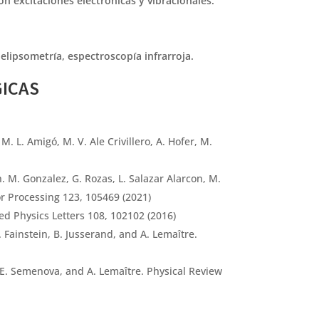
n excitaciones electrónicas y vibracionales.
ipsometrı́a, espectroscopı́a infrarroja.
GICAS
. L. Amigó, M. V. Ale Crivillero, A. Hofer, M.
 M. Gonzalez, G. Rozas, L. Salazar Alarcon, M.
or Processing 123, 105469 (2021)
ed Physics Letters 108, 102102 (2016)
 Fainstein, B. Jusserand, and A. Lemaître.
, E. Semenova, and A. Lemaître. Physical Review