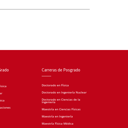
Grado
Carreras de Posgrado
Doctorado en Física
isica
Doctorado en Ingeniería Nuclear
ar
Doctorado en Ciencias de la
nica
Ingeniería
caciones
Maestría en Ciencias Físicas
Maestría en Ingeniería
Maestría Física Médica