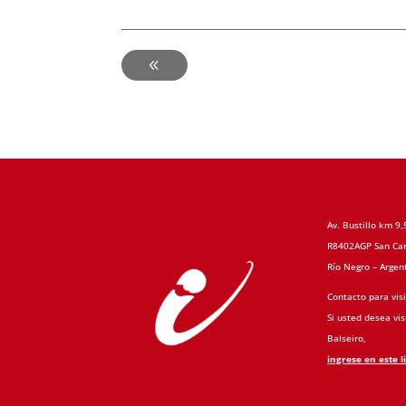
-
Av. Bustillo km 9,
R8402AGP San Car
Río Negro – Argen
Contacto para visi
Si usted desea visi
Balseiro,
ingrese en este l