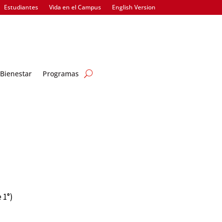
Estudiantes
Vida en el Campus
English Version
Bienestar
Programas
 1°)