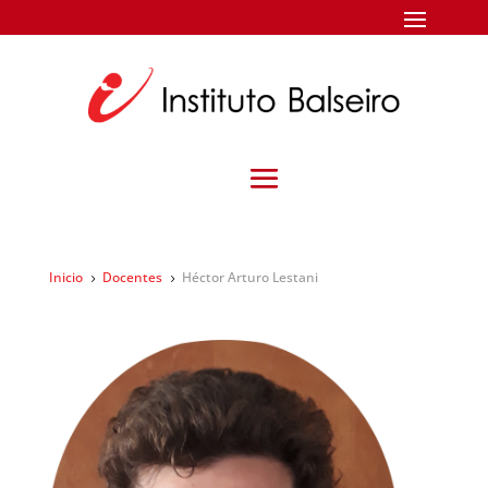
Inicio
Docentes
Héctor Arturo Lestani
5
5