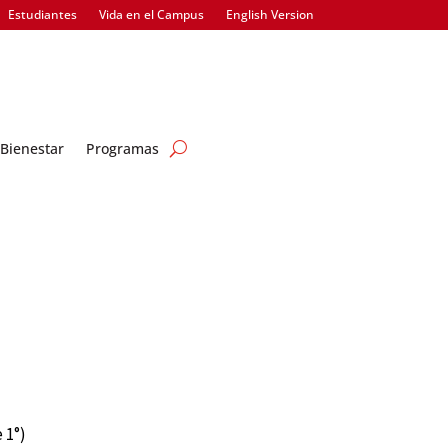
Estudiantes
Vida en el Campus
English Version
Bienestar
Programas
 1°)