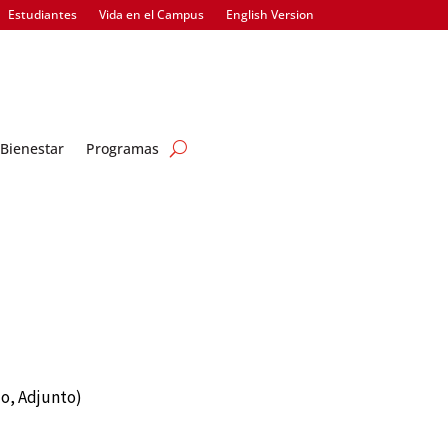
Estudiantes
Vida en el Campus
English Version
Bienestar
Programas
do, Adjunto)