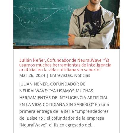
Julián Neñer, Cofundador de NeuralWave: “Ya
usamos muchas herramientas de inteligencia
artificial en la vida cotidiana sin saberlo»
Mar 26, 2024
|
Entrevistas
,
Noticias
JULIÁN NEÑER, COFUNDADOR DE
NEURALWAVE: “YA USAMOS MUCHAS
HERRAMIENTAS DE INTELIGENCIA ARTIFICIAL
EN LA VIDA COTIDIANA SIN SABERLO” En una
primera entrega de la serie “Emprendedores
del Balseiro”, el cofundador de la empresa
“NeuralWave”, el físico egresado del...