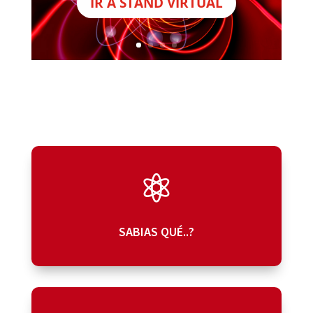
IR A STAND VIRTUAL

SABIAS QUÉ..?