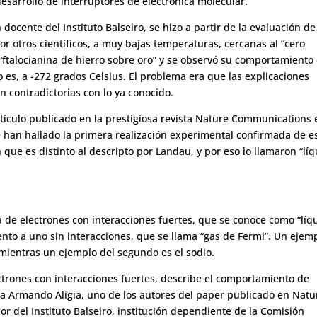
esarrollo de interruptores de electrónica molecular.
 docente del Instituto Balseiro, se hizo a partir de la evaluación de
r otros científicos, a muy bajas temperaturas, cercanas al “cero
 “ftalocianina de hierro sobre oro” y se observó su comportamiento
 es, a -272 grados Celsius. El problema era que las explicaciones
 contradictorias con lo ya conocido.
tículo publicado en la prestigiosa revista Nature Communications 
e han hallado la primera realización experimental confirmada de e
 que es distinto al descripto por Landau, y por eso lo llamaron “lí
 de electrones con interacciones fuertes, que se conoce como “líq
to a uno sin interacciones, que se llama “gas de Fermi”. Un ejem
 mientras un ejemplo del segundo es el sodio.
ctrones con interacciones fuertes, describe el comportamiento de
ica Armando Aligia, uno de los autores del paper publicado en Natu
or del Instituto Balseiro, institución dependiente de la Comisión