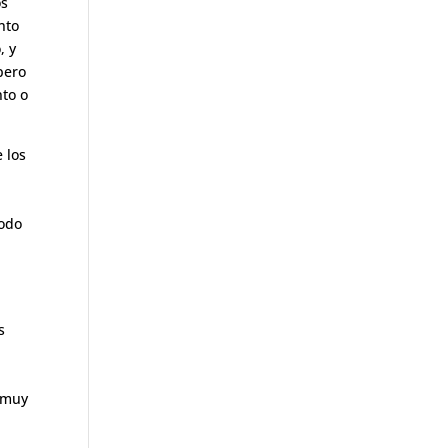
os
nto
, y
pero
nto o
 los
todo
s
 muy