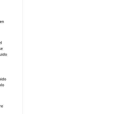
 en
el
se
quido
uido
plo
re