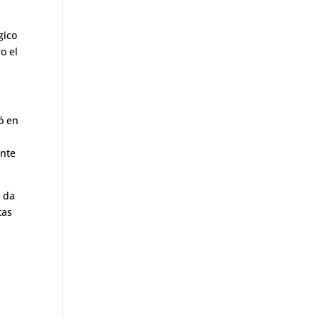
gico
o el
ó en
ente
n da
tas