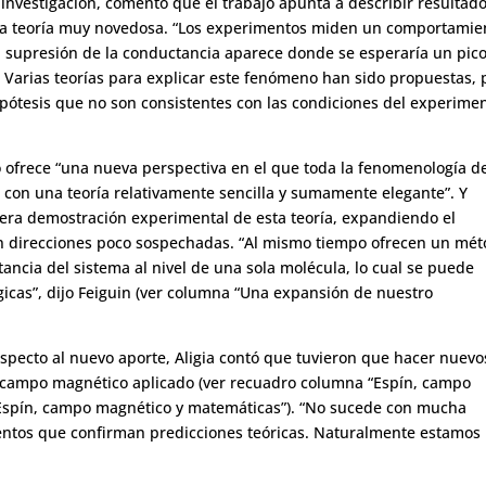
investigación, comentó que el trabajo apunta a describir resultad
una teoría muy novedosa. “Los experimentos miden un comportamie
 supresión de la conductancia aparece donde se esperaría un pico
 Varias teorías para explicar este fenómeno han sido propuestas, 
pótesis que no son consistentes con las condiciones del experime
o ofrece “una nueva perspectiva en el que toda la fenomenología de
con una teoría relativamente sencilla y sumamente elegante”. Y
mera demostración experimental de esta teoría, expandiendo el
n direcciones poco sospechadas. “Al mismo tiempo ofrecen un mé
ncia del sistema al nivel de una sola molécula, lo cual se puede
cas”, dijo Feiguin (
ver columna “Una expansión de nuestro
especto al nuevo aporte, Aligia contó que tuvieron que hacer nuevo
n campo magnético aplicado (
ver recuadro columna “Espín, campo
Espín, campo magnético y matemáticas”
). “No sucede con mucha
entos que confirman predicciones teóricas. Naturalmente estamos