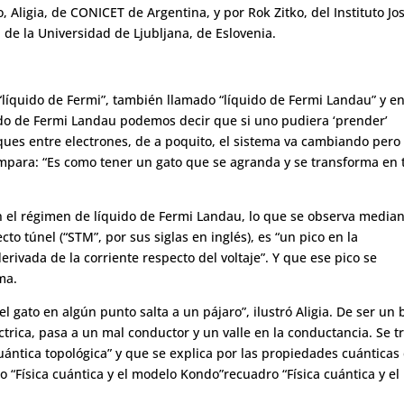
, Aligia, de CONICET de Argentina, y por Rok Zitko, del Instituto Jo
 de la Universidad de Ljubljana, de Eslovenia.
l “líquido de Fermi”, también llamado “líquido de Fermi Landau” y e
uido de Fermi Landau podemos decir que si uno pudiera ‘prender’
hoques entre electrones, de a poquito, el sistema va cambiando pero
 compara: “Es como tener un gato que se agranda y se transforma en 
 en el régimen de líquido de Fermi Landau, lo que se observa media
o túnel (“STM”, por sus siglas en inglés), es “un pico en la
derivada de la corriente respecto del voltaje”. Y que ese pico se
ma.
l gato en algún punto salta a un pájaro”, ilustró Aligia. De ser un
trica, pasa a un mal conductor y un valle en la conductancia. Se t
uántica topológica” y que se explica por las propiedades cuánticas
o “Física cuántica y el modelo Kondo”recuadro “Física cuántica y el