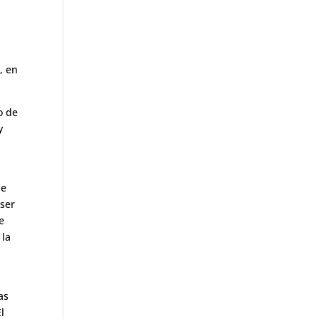
, en
o de
y
de
 ser
e
 la
as
l