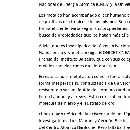
Nacional de Energía Atómica (CNEA) y la Univ
Los metales han acompañado al ser humano en 
dispositivos electrónicos sin los mismos. Su c
forma eficiente, varía según sus propiedades fí
busca de propiedades que los hagan más efici
Aligia, que es investigador del Consejo Naciona
Nanociencia y Nanotecnología (CONICET-CNEA) 
Prensa del Instituto Balseiro, que con sus co
metales con electrones que interactúan.
En este caso, el metal actúa como si fuera, sa
forma inesperada su conductancia de un valor 
resistente o ser un líquido de Fermi no Landau
Fermi Landau, y al revés. Esto ocurre al modif
molécula de hierro y el sustrato de oro.
El postulado teórico de la existencia de un “l
investigadores: Luis Manuel y Germán Blesio, d
del Centro Atómico Bariloche. Pero faltaba, ha