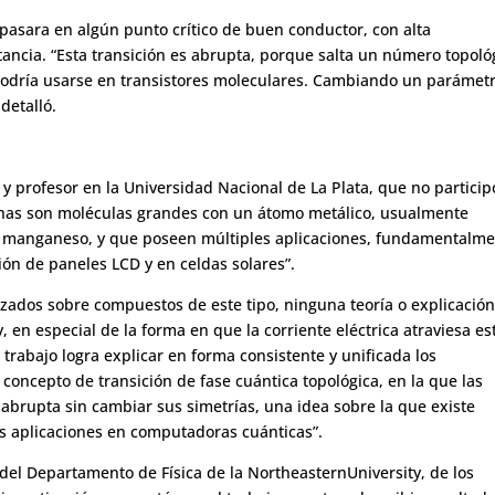
 pasara en algún punto crítico de buen conductor, con alta
tancia. “Esta transición es abrupta, porque salta un número topoló
 podría usarse en transistores moleculares. Cambiando un parámetr
 detalló.
T y profesor en la Universidad Nacional de La Plata, que no particip
ninas son moléculas grandes con un átomo metálico, usualmente
 el manganeso, y que poseen múltiples aplicaciones, fundamentalm
ón de paneles LCD y en celdas solares”.
zados sobre compuestos de este tipo, ninguna teoría o explicació
, en especial de la forma en que la corriente eléctrica atraviesa es
 trabajo logra explicar en forma consistente y unificada los
concepto de transición de fase cuántica topológica, en la que las
brupta sin cambiar sus simetrías, una idea sobre la que existe
s aplicaciones en computadoras cuánticas”.
r del Departamento de Física de la NortheasternUniversity, de los