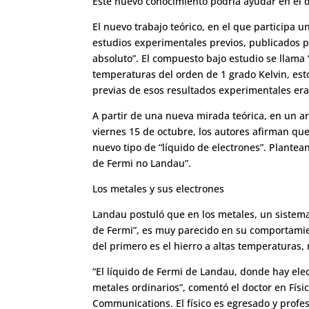
Este nuevo conocimiento podría ayudar en el d
El nuevo trabajo teórico, en el que participa un
estudios experimentales previos, publicados po
absoluto”. El compuesto bajo estudio se llama
temperaturas del orden de 1 grado Kelvin, esto
previas de esos resultados experimentales eran
A partir de una nueva mirada teórica, en
un ar
viernes 15 de octubre
, los autores afirman qu
nuevo tipo de “líquido de electrones”. Plantean
de Fermi no Landau”.
Los metales y sus electrones
Landau postuló que en los metales, un sistema
de Fermi”, es muy parecido en su comportamien
del primero es el hierro a altas temperaturas,
“El líquido de Fermi de Landau, donde hay ele
metales ordinarios”, comentó el doctor en Fís
Communications. El físico es egresado y profes