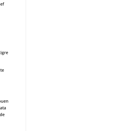
sef
n
tigre
nte
 buen
rata
 de