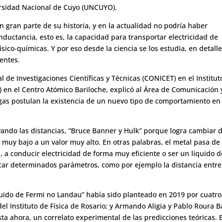
ersidad Nacional de Cuyo (UNCUYO).
gran parte de su historia, y en la actualidad no podría haber
onductancia, esto es, la capacidad para transportar electricidad de
sico-químicas. Y por eso desde la ciencia se los estudia, en detalle
entes.
l de Investigaciones Científicas y Técnicas (CONICET) en el Institut
en el Centro Atómico Bariloche, explicó al Área de Comunicación 
legas postulan la existencia de un nuevo tipo de comportamiento en
lvando las distancias, “Bruce Banner y Hulk” porque logra cambiar 
muy bajo a un valor muy alto. En otras palabras, el metal pasa de
, a conducir electricidad de forma muy eficiente o ser un líquido d
icar determinados parámetros, como por ejemplo la distancia entre
íquido de Fermi no Landau” había sido planteado en 2019 por cuatro
el Instituto de Física de Rosario; y Armando Aligia y Pablo Roura B
sta ahora, un correlato experimental de las predicciones teóricas. E