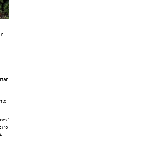
un
ortan
nto
ones”
erro
o.