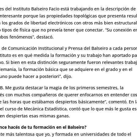
es del Instituto Balseiro Facio está trabajando en la descripción de
s interesante porque las propiedades topológicas que presenta resu
 los grados de libertad electrónicos con otros más bien estructural
 tipos de física que no preveía tener que conectar. “Su conexión e
ambos fenómenos”, destacó.
 de Comunicación Institucional y Prensa del Balseiro a cada perso
stituto es en qué medida la formación y su trabajo han aportado p
o. Si bien en esta distinción seguramente fueron relevantes traba
lemania, la formación básica que se adquiere en el grado y en el
no puede hacer a posteriori”, dijo.
B. Me gusta destacar la magia de los primeros semestres, la
nterés con muchos compañeros de querer enfocarnos en entender cos
e las horas que estábamos despiertos básicamente”, comentó. En l
 el curso de Mecánica Estadística, contó que lo que más le gusta es
nen despiertas esas mismas ganas.
nce hacés de tu formación en el Balseiro?
nte más talentosa que yo, y formada en universidades de todo el