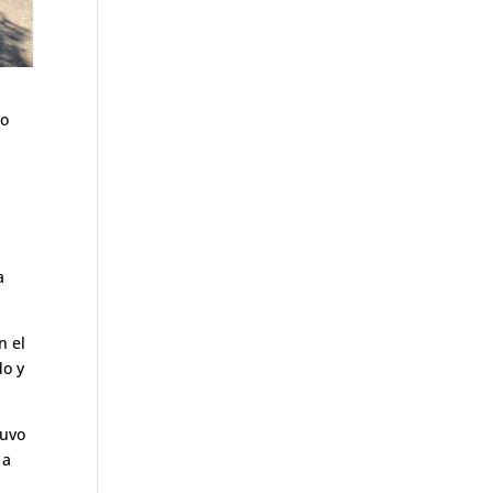
co
.
a
n el
do y
tuvo
 a