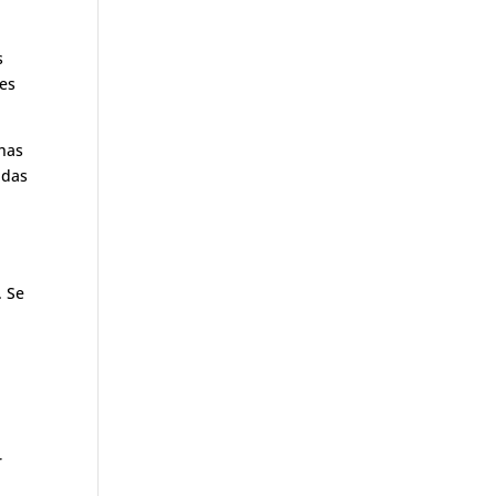
s
nes
chas
adas
. Se
r