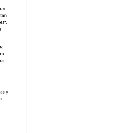
 un
ltan
es”,
n
na
ara
jos
as y
a