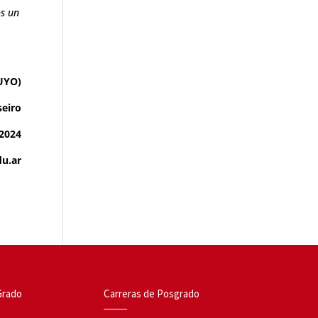
s un
CUYO)
seiro
/2024
du.ar
Grado
Carreras de Posgrado