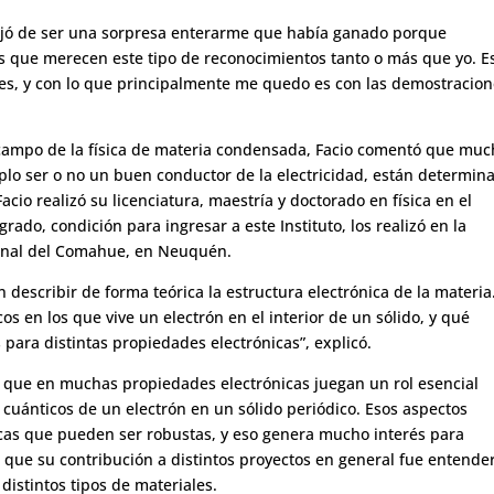
ejó de ser una sorpresa enterarme que había ganado porque
país que merecen este tipo de reconocimientos tanto o más que yo. E
res, y con lo que principalmente me quedo es con las demostracio
l campo de la física de materia condensada, Facio comentó que mu
lo ser o no un buen conductor de la electricidad, están determin
acio realizó su licenciatura, maestría y doctorado en física en el
rado, condición para ingresar a este Instituto, los realizó en la
ional del Comahue, en Neuquén.
 describir de forma teórica la estructura electrónica de la materia
os en los que vive un electrón en el interior de un sólido, y qué
 para distintas propiedades electrónicas”, explicó.
ió que en muchas propiedades electrónicas juegan un rol esencial
 cuánticos de un electrón en un sólido periódico. Esos aspectos
cas que pueden ser robustas, y eso genera mucho interés para
gó que su contribución a distintos proyectos en general fue entende
istintos tipos de materiales.