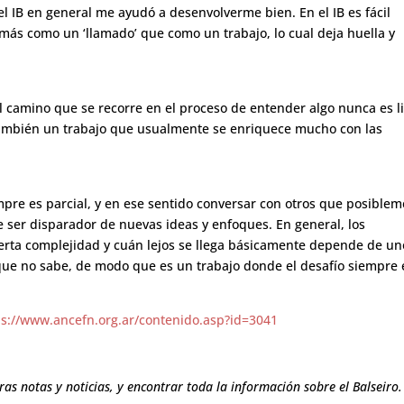
l IB en general me ayudó a desenvolverme bien. En el IB es fácil
 más como un ‘llamado’ que como un trabajo, lo cual deja huella y
El camino que se recorre en el proceso de entender algo nunca es l
 también un trabajo que usualmente se enriquece mucho con las
mpre es parcial, y en ese sentido conversar con otros que posible
 ser disparador de nuevas ideas y enfoques. En general, los
erta complejidad y cuán lejos se llega básicamente depende de un
que no sabe, de modo que es un trabajo donde el desafío siempre 
ps://www.ancefn.org.ar/contenido.asp?id=3041
ras notas y noticias, y encontrar toda la información sobre el Balseiro.