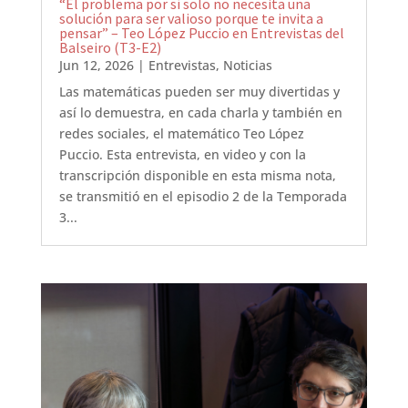
“El problema por sí solo no necesita una
solución para ser valioso porque te invita a
pensar” – Teo López Puccio en Entrevistas del
Balseiro (T3-E2)
Jun 12, 2026
|
Entrevistas
,
Noticias
Las matemáticas pueden ser muy divertidas y
así lo demuestra, en cada charla y también en
redes sociales, el matemático Teo López
Puccio. Esta entrevista, en video y con la
transcripción disponible en esta misma nota,
se transmitió en el episodio 2 de la Temporada
3...