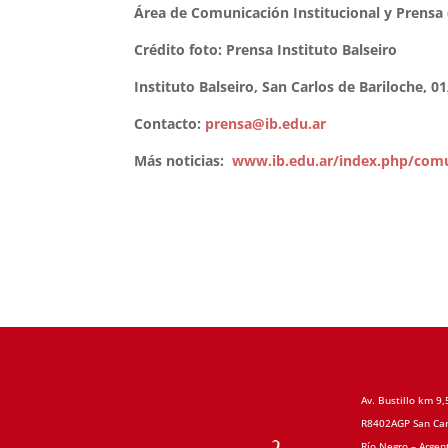
Área de Comunicación Institucional y Prensa
Crédito foto: Prensa Instituto Balseiro
Instituto Balseiro, San Carlos de Bariloche, 0
Contacto:
prensa@ib.edu.ar
Más noticias:
www.ib.edu.ar/index.php/comu
Av. Bustillo km 9,
R8402AGP San Car
Río Negro – Argen