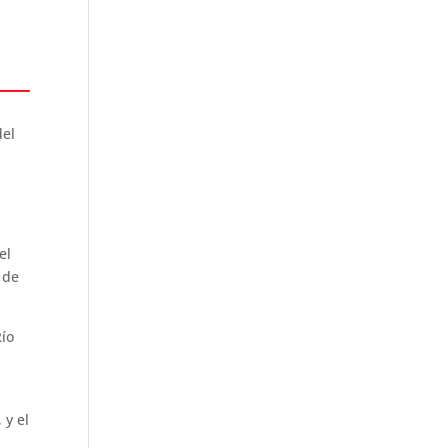
del
el
 de
Río
 y el