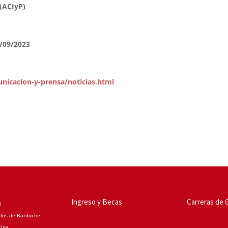
 (ACIyP)
1/09/2023
nicacion-y-prensa/noticias.html
Ingreso y Becas
Carreras de 
5
los de Bariloche
tina