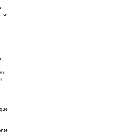
a
s se
a
en
l
 que
ente