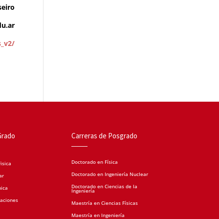
eiro
u.ar
s_v2/
Grado
Carreras de Posgrado
Doctorado en Física
isica
Doctorado en Ingeniería Nuclear
ar
Doctorado en Ciencias de la
nica
Ingeniería
caciones
Maestría en Ciencias Físicas
Maestría en Ingeniería