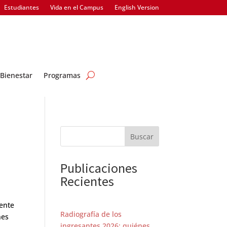
Estudiantes
Vida en el Campus
English Version
Bienestar
Programas
Buscar
Publicaciones
Recientes
mente
Radiografía de los
nes
ingresantes 2026: quiénes