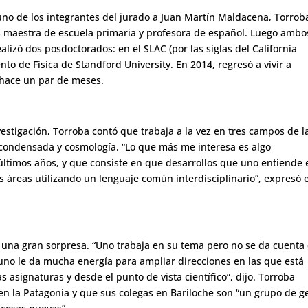
 uno de los integrantes del jurado a Juan Martín Maldacena, Torrob
s maestra de escuela primaria y profesora de español. Luego ambo
ealizó dos posdoctorados: en el SLAC (por las siglas del California
to de Física de Standford University. En 2014, regresó a vivir a
ó hace un par de meses.
estigación, Torroba contó que trabaja a la vez en tres campos de l
ria condensada y cosmología. “Lo que más me interesa es algo
ltimos años, y que consiste en que desarrollos que uno entiende 
 áreas utilizando un lenguaje común interdisciplinario”, expresó e
ue una gran sorpresa. “Uno trabaja en su tema pero no se da cuenta
no le da mucha energía para ampliar direcciones en las que está
 asignaturas y desde el punto de vista científico”, dijo. Torroba
n la Patagonia y que sus colegas en Bariloche son “un grupo de g