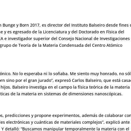
 Bunge y Born 2017, es director del Instituto Balseiro desde fines 
e y es egresado de la Licenciatura y del Doctorado en Física del
EA e investigador superior del Consejo Nacional de Investigaciones
el grupo de Teoría de la Materia Condensada del Centro Atómico
fónico. No lo esperaba ni lo soñaba. Me siento muy honrado, no só
n sino por el gran jurado”, expresó Carlos Balseiro, que está cas
jos. Balseiro investiga en el campo la física teórica de la materia
icas de la materia en sistemas de dimensiones nanoscópicas.
culos, predicciones y propone experimentos, además de colaborar co
des electrónicas y cuánticas de materiales complejos”, explicó ante 
. Y detalló: “Buscamos manipular temporalmente la materia con el