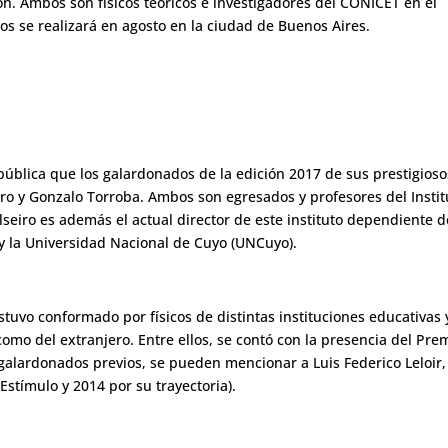
ón. Ambos son físicos teóricos e investigadores del CONICET en el
os se realizará en agosto en la ciudad de Buenos Aires.
ública que los galardonados de la edición 2017 de sus prestigioso
eiro y Gonzalo Torroba. Ambos son egresados y profesores del Instit
lseiro es además el actual director de este instituto dependiente d
y la Universidad Nacional de Cuyo (UNCuyo).
stuvo conformado por físicos de distintas instituciones educativas 
como del extranjero. Entre ellos, se contó con la presencia del Pre
 galardonados previos, se pueden mencionar a Luis Federico Leloir,
stímulo y 2014 por su trayectoria).