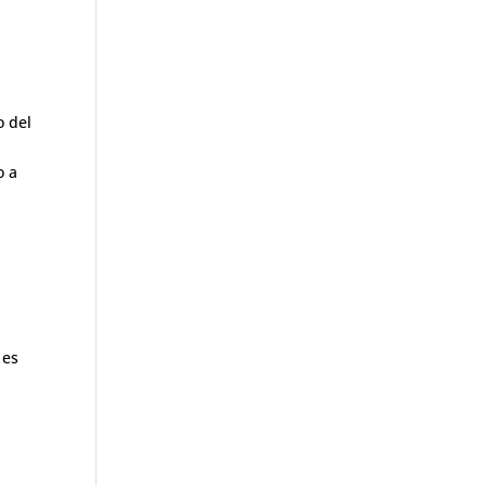
o del
o a
 es