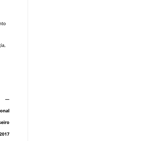
nto
ía,
—
ional
seiro
2017