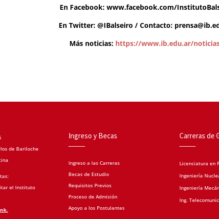
En Facebook:
www.facebook.com/InstitutoBals
En Twitter:
@IBalseiro
/ Contacto:
prensa@ib.ed
Más noticias:
https://www.ib.edu.ar/noticia
Ingreso y Becas
Carreras de 
5
los de Bariloche
tina
Ingreso a las Carreras
Licenciatura en F
Becas de Estudio
Ingeniería Nucle
tas:
Requisitos Previos
tar el Instituto
Ingeniería Mecá
Proceso de Admisión
Ing. Telecomuni
Apoyo a los Postulantes
ink.