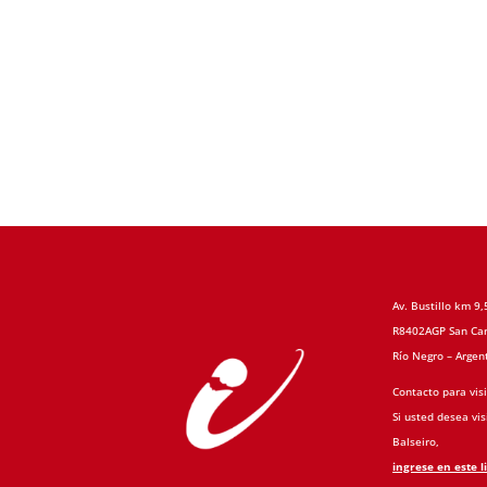
Av. Bustillo km 9,
R8402AGP San Car
Río Negro – Argen
Contacto para visi
Si usted desea visi
Balseiro,
ingrese en este l