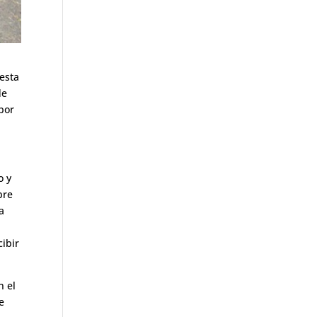
 esta
de
por
o y
bre
a
ibir
n el
e