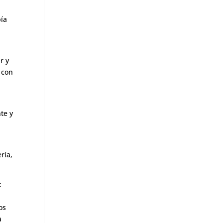
bía
r y
 con
o
te y
ría,
:
os
a