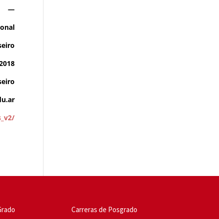
—
ional
seiro
/2018
eiro
u.ar
s_v2/
Grado
Carreras de Posgrado