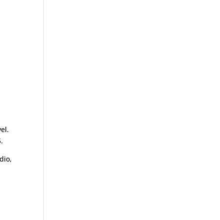
el.
.
dio,