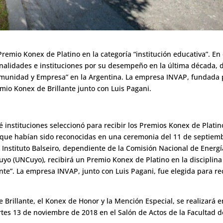
Premio Konex de Platino en la categoría “institución educativa”. En
nalidades e instituciones por su desempeño en la última década, 
Comunidad y Empresa” en la Argentina. La empresa INVAP, fundada 
emio Konex de Brillante junto con Luis Pagani.
 instituciones seleccionó para recibir los Premios Konex de Platin
es que habían sido reconocidas en una ceremonia del 11 de septiem
 Instituto Balseiro, dependiente de la Comisión Nacional de Energí
uyo (UNCuyo), recibirá un Premio Konex de Platino en la disciplina
te”. La empresa INVAP, junto con Luis Pagani, fue elegida para rec
 Brillante, el Konex de Honor y la Mención Especial, se realizará e
tes 13 de noviembre de 2018 en el Salón de Actos de la Facultad d