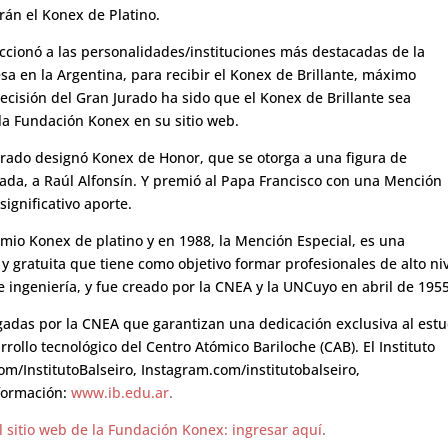
irán el Konex de Platino.
eccionó a las personalidades/instituciones más destacadas de la
 en la Argentina, para recibir el Konex de Brillante, máximo
ecisión del Gran Jurado ha sido que el Konex de Brillante sea
la Fundación Konex en su sitio web.
urado designó Konex de Honor, que se otorga a una figura de
écada, a Raúl Alfonsín. Y premió al Papa Francisco con una Mención
ignificativo aporte.
remio Konex de platino y en 1988, la Mención Especial, es una
y gratuita que tiene como objetivo formar profesionales de alto niv
e ingeniería, y fue creado por la CNEA y la UNCuyo en abril de 1955
adas por la CNEA que garantizan una dedicación exclusiva al estu
rrollo tecnológico del Centro Atómico Bariloche (CAB). El Instituto
com/InstitutoBalseiro, Instagram.com/institutobalseiro,
formación:
www.ib.edu.ar
.
el sitio web de la Fundación Konex: ingresar aquí
.