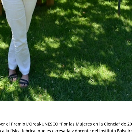
or el Premio L’Oreal-UNESCO “Por las Mujeres en la Ciencia” de 201
a la física teórica, que es egresada y docente del Instituto Balsei