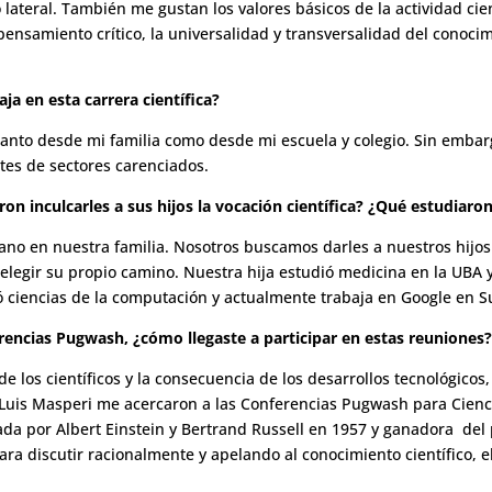
ateral. También me gustan los valores básicos de la actividad cient
ensamiento crítico, la universalidad y transversalidad del conocim
ja en esta carrera científica?
anto desde mi familia como desde mi escuela y colegio. Sin embar
tes de sectores carenciados.
aron inculcarles a sus hijos la vocación científica? ¿Qué estudiaro
idiano en nuestra familia. Nosotros buscamos darles a nuestros hijo
elegir su propio camino. Nuestra hija estudió medicina en la UBA 
dió ciencias de la computación y actualmente trabaja en Google en S
rencias Pugwash, ¿cómo llegaste a participar en estas reuniones
de los científicos y la consecuencia de los desarrollos tecnológico
 Luis Masperi me acercaron a las Conferencias Pugwash para Cienc
eada por Albert Einstein y Bertrand Russell en 1957 y ganadora de
para discutir racionalmente y apelando al conocimiento científico, 