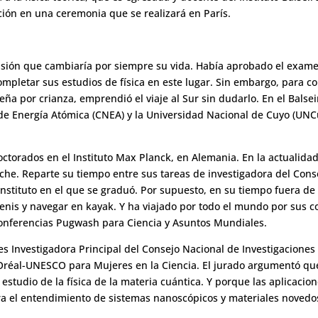
nción en una ceremonia que se realizará en París.
ión que cambiaría por siempre su vida. Había aprobado el examen 
pletar sus estudios de física en este lugar. Sin embargo, para c
eña por crianza, emprendió el viaje al Sur sin dudarlo. En el Balse
e Energía Atómica (CNEA) y la Universidad Nacional de Cuyo (UNCu
torados en el Instituto Max Planck, en Alemania. En la actualidad, 
he. Reparte su tiempo entre sus tareas de investigadora del Consej
stituto en el que se graduó. Por supuesto, en su tiempo fuera de l
 tenis y navegar en kayak. Y ha viajado por todo el mundo por sus c
conferencias Pugwash para Ciencia y Asuntos Mundiales.
s Investigadora Principal del Consejo Nacional de Investigaciones 
’Oréal-UNESCO para Mujeres en la Ciencia. El jurado argumentó que
studio de la física de la materia cuántica. Y porque las aplicacion
a el entendimiento de sistemas nanoscópicos y materiales novedo