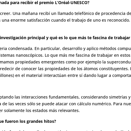
nada para recibir el premio L’Oréal-UNESCO?
a creer. Una mañana recibí un llamado telefónico de procedencia d
 una enorme satisfacción cuando el trabajo de uno es reconocido. 
nvestigación principal y qué es lo que más te fascina de trabaja
teria condensada. En particular, desarrollo y aplico métodos compu
sistemas nanoscópicos. Lo que más me fascina de trabajar en esto
lamamos propiedades emergentes como por ejemplo la superconduct
edecir de conocer las propiedades de los átomos constituyentes. El
 billones) en el material interactúan entre sí dando lugar a compor
aptando las interacciones fundamentales, considerando simetrías 
ría de las veces sólo se puede atacar con cálculo numérico. Para 
er solamente los estados más relevantes.
que fueron los grandes hitos?