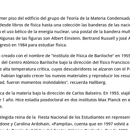
imer piso del edificio del grupo de Teoría de la Materia Condensada
 desde libros de física hasta una colección las banderas de las na
a el uso bélico de la energía nuclear, una postal de la bandera mul
Algunas de las figuras son Albert Einstein, Bertrand Russell y José 
gresó en 1984 para estudiar física.
o creado con el nombre de “Instituto de Física de Bariloche” en 1955
 del Centro Atómico Bariloche bajo la dirección del físico Francisc
 alta temperatura crítica, cuyos descubridores se alzaron con el P
habían logrado crecer los nuevos materiales y reproducir los res
ad, fueron momentos inolvidables”, recuerda Hallberg.
ica de la materia bajo la dirección de Carlos Balseiro. En 1993, vi
e 1 año. Hice estadía posdoctoral en dos institutos Max Planck en 
e.
legida reina de la Fiesta Nacional de los Estudiantes en represen
one y Carolina Ardohain, «Pampita», cuenta que en 1997 volvió a 