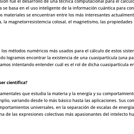
sión fue el desarrollo de una técnica computacional para el cálcu
ca se basa en el uso inteligente de la información cuántica para co
os materiales se encuentran entre los más interesantes actualme
, la magnetorresistemcia colosal, el magnetismo, las propiedades 
 los métodos numéricos más usados para el cálculo de estos siste
ado logramos encontrar la existencia de una cuasipartícula (una pa
amos intentando entender cuál es el rol de dicha cuasipartícula 
ser científica?
ndamentales que estudia la materia y la energía y su comportamient
lio, variando desde lo más básico hasta las aplicaciones. Sus conc
omportamientos universales, en la separación de escalas de energía
e una de las expresiones colectivas más apasionantes del intelecto 