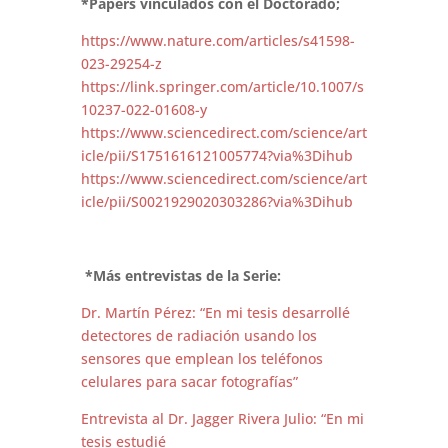
*Papers vinculados con el Doctorado;
https://www.nature.com/articles/s41598-
023-29254-z
https://link.springer.com/article/10.1007/s
10237-022-01608-y
https://www.sciencedirect.com/science/art
icle/pii/S1751616121005774?via%3Dihub
https://www.sciencedirect.com/science/art
icle/pii/S0021929020303286?via%3Dihub
*Más entrevistas de la Serie:
Dr. Martín Pérez: “En mi tesis desarrollé
detectores de radiación usando los
sensores que emplean los teléfonos
celulares para sacar fotografías”
Entrevista al Dr. Jagger Rivera Julio: “En mi
tesis estudié