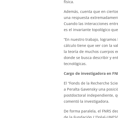
física.
Además, cuenta que en ciertos 
una respuesta extremadamente 
Cuando las interacciones entre
es el invariante topológico qu
“En nuestro trabajo, logramos
cálculo tiene que ver con la v
la teoría de muchos cuerpos en
donde se busca describir y ent
tecnológicas.
Cargo de investigadora en FN
El “Fonds de la Recherche Scie
a Peralta Gavensky una posici
postdoctoral independiente, qu
comentó la investigadora.
De forma paralela, el FNRS deci
de la Fundación L’Oréal-UNESC