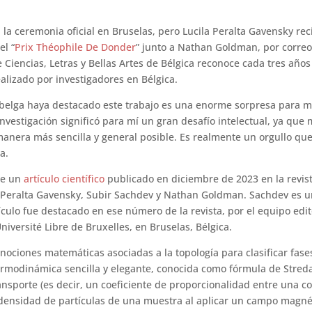
 la ceremonia oficial en Bruselas, pero Lucila Peralta Gavensky rec
el “
Prix Théophile De Donder
” junto a Nathan Goldman, por correo 
Ciencias, Letras y Bellas Artes de Bélgica reconoce cada tres años 
ealizado por investigadores en Bélgica.
belga haya destacado este trabajo es una enorme sorpresa para mí
nvestigación significó para mí un gran desafío intelectual, ya que
anera más sencilla y general posible. Es realmente un orgullo que
a.
de un
artículo científico
publicado en diciembre de 2023 en la revist
la Peralta Gavensky, Subir Sachdev y Nathan Goldman. Sachdev es un
culo fue destacado en ese número de la revista, por el equipo edito
niversité Libre de Bruxelles, en Bruselas, Bélgica.
nociones matemáticas asociadas a la topología para clasificar fase
termodinámica sencilla y elegante, conocida como fórmula de Streda
nsporte (es decir, un coeficiente de proporcionalidad entre una c
 densidad de partículas de una muestra al aplicar un campo magnét