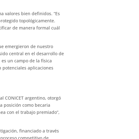
a valores bien definidos. “Es
protegido topológicamente.
tificar de manera formal cuál
que emergieron de nuestro
ido central en el desarrollo de
 es un campo de la física
n potenciales aplicaciones
 al CONICET argentino, otorgó
na posición como becaria
nea con el trabajo premiado”,
tigación, financiado a través
 proceso competitivo de