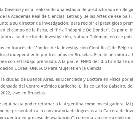
lta Gavensky está realizando una estadía de posdoctorado en Bélgica
 de la Academia Real de Ciencias, Letras y Bellas Artes de ese país.
unto a su director de investigación, para recibir el prestigioso pr
en el campo de la física, el “Prix Théophile De Donder”. Es por el 
junto a su director de investigación, Nathan Goldman, en ese país
las en francés de “Fondos de la Investigación Científica”) de Bélgic
oral independiente por tres años en Bruselas. Esto le permitirá a la
ínea con el trabajo premiado. A la par, el FNRS decidió brindarle un
undación L’Oréal-UNESCO Para Mujeres en la Ciencia.
la ciudad de Buenos Aires, es Licenciada y Doctora en Física por el
ensada del Centro Atómico Bariloche. El físico Carlos Balseiro, de
2022, vive en Bruselas.
 aquí hasta poder retornar a la Argentina como investigadora. Mi
me he presentado a la convocatoria de Ingresos a la Carrera de Inve
ncuentra en proceso de evaluación”, comenta vía correo electrón