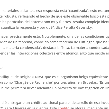
materiales aislantes, esa respuesta está “cuantizada”, esto es, tom
robusta, reflejando el hecho de que este observable físico está 
 las partículas del sistema son muy fuertes, resulta complejo iden
e cuantiza la respuesta y por qué”, dice Peralta Gavensky.
 hacer precisamente esto. Notablemente, una de las condiciones 
alidez de un teorema, conocido como teorema de Luttinger, que ha s
 la materia condensada”, destaca la física. La materia condensada
ender las interacciones colectivas entre átomos, algo que incide e
RS
ntifique” de Bélgica (FNRS), que es el organismo belga equivalente
ón como “Chargée de Recherche” por tres años, en Bruselas. “Es u
e me permitirá llevar adelante un proyecto de investigación en lí
dió entregarle un crédito adicional para el desarrollo de esa inves
O Para Mujeres en la Ciencia. Este
crédito
se otorga, mediante un