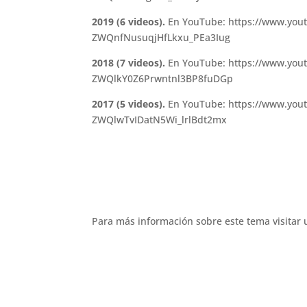
2019 (6 videos).
En YouTube: https://www.yo
ZWQnfNusuqjHfLkxu_PEa3Iug
2018 (7 videos).
En YouTube: https://www.yo
ZWQlkY0Z6Prwntnl3BP8fuDGp
2017 (5 videos).
En YouTube: https://www.yo
ZWQlwTvIDatN5Wi_lrlBdt2mx
Para más información sobre este tema visitar u