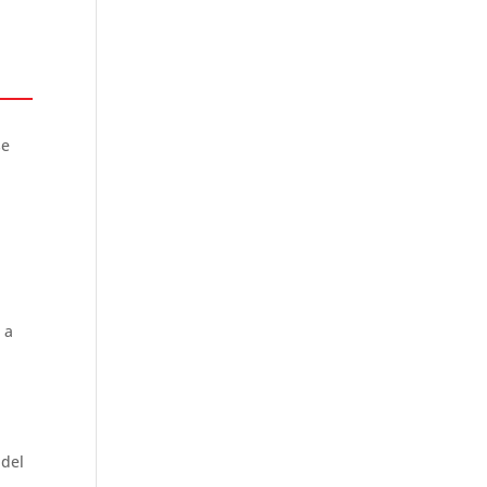
se
 a
 del