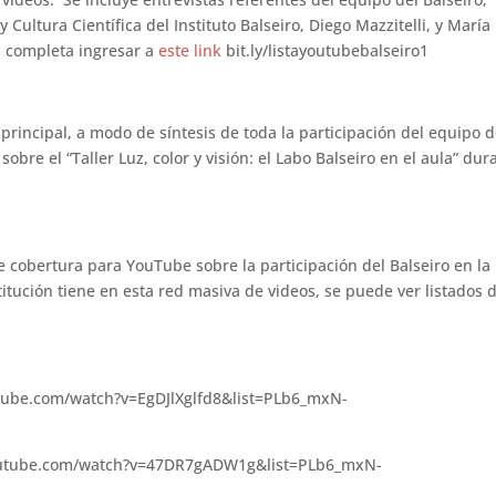
Cultura Científica del Instituto Balseiro, Diego Mazzitelli, y María
ón completa ingresar a
este link
bit.ly/listayoutubebalseiro1
o principal, a modo de síntesis de toda la participación del equipo d
obre el “Taller Luz, color y visión: el Labo Balseiro en el aula” dur
de cobertura para YouTube sobre la participación del Balseiro en la
nstitución tiene en esta red masiva de videos, se puede ver listados 
tube.com/watch?v=EgDJlXglfd8&list=PLb6_mxN-
outube.com/watch?v=47DR7gADW1g&list=PLb6_mxN-