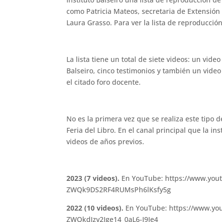
como Patricia Mateos, secretaria de Extensión y 
Laura Grasso. Para ver la lista de reproducci
La lista tiene un total de siete videos: un vide
Balseiro, cinco testimonios y también un video s
el citado foro docente.
No es la primera vez que se realiza este tipo 
Feria del Libro. En el canal principal que la i
videos de años previos.
2023 (7 videos).
En YouTube: https://www.you
ZWQk9DS2RF4RUMsPh6lKsfy5g
2022 (10 videos).
En YouTube: https://www.y
ZWQkdIzv2Ige14_0aL6-J9Ie4