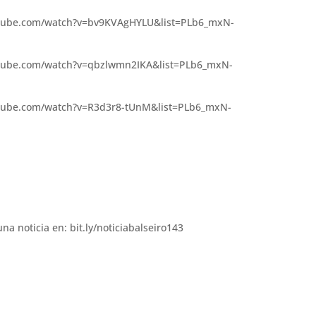
utube.com/watch?v=bv9KVAgHYLU&list=PLb6_mxN-
utube.com/watch?v=qbzlwmn2IKA&list=PLb6_mxN-
utube.com/watch?v=R3d3r8-tUnM&list=PLb6_mxN-
na noticia en: bit.ly/noticiabalseiro143