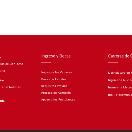
Ingreso y Becas
Carreras de 
5
los de Bariloche
tina
Ingreso a las Carreras
Licenciatura en F
Becas de Estudio
Ingeniería Nucle
tas:
Requisitos Previos
tar el Instituto
Ingeniería Mecá
Proceso de Admisión
Ing. Telecomuni
Apoyo a los Postulantes
ink.