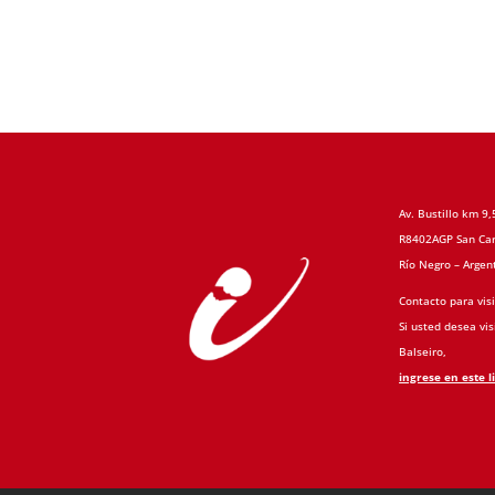
Av. Bustillo km 9,
R8402AGP San Car
Río Negro – Argen
Contacto para visi
Si usted desea visi
Balseiro,
ingrese en este l