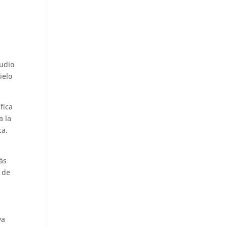
tudio
ielo
fica
a la
ca,
ás
n de
va