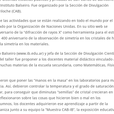
 Instituto Balseiro. Fue organizado por la Sección de Divulgación
iloche (CAB).
de las actividades que se están realizando en todo el mundo por el
sado por la Organización de Naciones Unidas. En su sitio web se
rsario de la “difracción de rayos X” como herramienta para el es
l 400 aniversario de la observación de simetría en los cristales de h
la simetría en los materiales.
o Balseiro (www.ib.edu.ar) y jefa de la Sección de Divulgación Cientí
del taller fue proponer a los docentes material didáctico vinculado 
 muchas materias de la escuela secundaria, como Matemáticas, Físi
vieron que poner las “manos en la masa” en los laboratorios para m
ia. Así, debieron controlar la temperatura y el grado de saturació
ar, para conseguir que diminutas “semillas” de cristal crecieran en
reflexionaron sobre las cosas que hicieron bien o mal en los
lumnos, los docentes adquirieron ese aprendizaje a partir de la
niza junto a su equipo la “Muestra CAB-IB”, la exposición educati