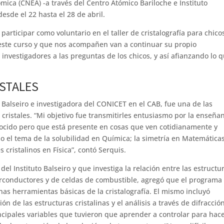
ica (CNEA) -a través del Centro Atómico Bariloche e Instituto
desde el 22 hasta el 28 de abril.
articipar como voluntario en el taller de cristalografía para chico
 este curso y que nos acompañen van a continuar su propio
investigadores a las preguntas de los chicos, y así afianzando lo 
.
ISTALES
o Balseiro e investigadora del CONICET en el CAB, fue una de las
 cristales. “Mi objetivo fue transmitirles entusiasmo por la enseña
onocido pero que está presente en cosas que ven cotidianamente y
o el tema de la solubilidad en Química; la simetría en Matemáticas
cristalinos en Física”, contó Serquis.
el Instituto Balseiro y que investiga la relación entre las estructu
erconductores y de celdas de combustible, agregó que el programa
unas herramientas básicas de la cristalografía. El mismo incluyó
n de las estructuras cristalinas y el análisis a través de difracció
ncipales variables que tuvieron que aprender a controlar para hac