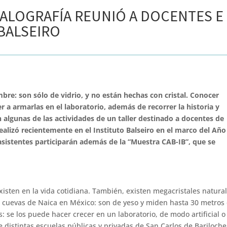
TALOGRAFÍA REUNIÓ A DOCENTES E
BALSEIRO
bre: son sólo de vidrio, y no están hechas con cristal. Conocer
er a armarlas en el laboratorio, además de recorrer la historia y
n algunas de las actividades de un taller destinado a docentes de
ealizó recientemente en el Instituto Balseiro en el marco del Año
s asistentes participarán además de la “Muestra CAB-IB”, que se
existen en la vida cotidiana. También, existen megacristales natura
s cuevas de Naica en México: son de yeso y miden hasta 30 metros
os: se los puede hacer crecer en un laboratorio, de modo artificial o
e distintas escuelas públicas y privadas de San Carlos de Bariloche