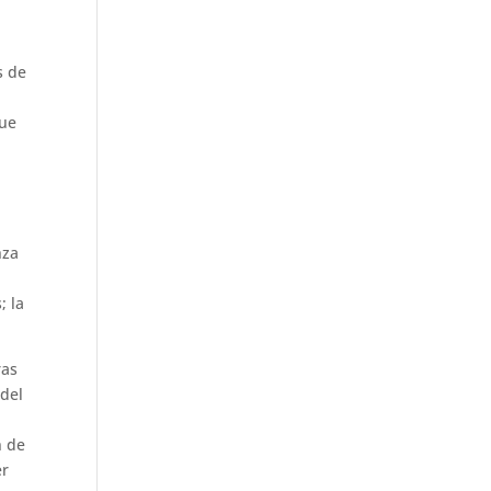
s de
que
nza
; la
ras
 del
n de
er