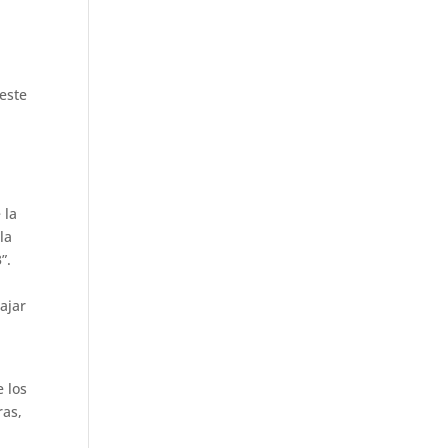
este
 la
la
”.
ajar
e los
ras,