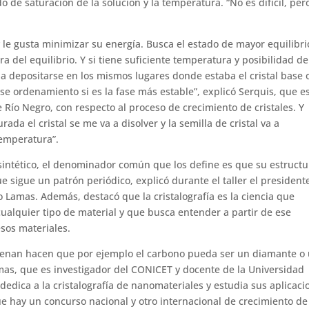
do de saturación de la solución y la temperatura. “No es difícil, per
y le gusta minimizar su energía. Busca el estado de mayor equilibri
a del equilibrio. Y si tiene suficiente temperatura y posibilidad de
 a depositarse en los mismos lugares donde estaba el cristal base 
se ordenamiento si es la fase más estable”, explicó Serquis, que e
Río Negro, con respecto al proceso de crecimiento de cristales. Y
ada el cristal se me va a disolver y la semilla de cristal va a
emperatura”.
o sintético, el denominador común que los define es que su estructu
 sigue un patrón periódico, explicó durante el taller el president
go Lamas. Además, destacó que la cristalografía es la ciencia que
alquier tipo de material y que busca entender a partir de ese
sos materiales.
rdenan hacen que por ejemplo el carbono pueda ser un diamante o
amas, que es investigador del CONICET y docente de la Universidad
dica a la cristalografía de nanomateriales y estudia sus aplicaci
e hay un concurso nacional y otro internacional de crecimiento de