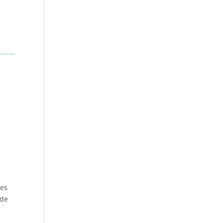
les
 de