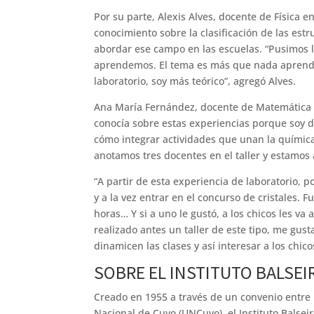
Por su parte, Alexis Alves, docente de Física 
conocimiento sobre la clasificación de las est
abordar ese campo en las escuelas. “Pusimos l
aprendemos. El tema es más que nada aprender
laboratorio, soy más teórico”, agregó Alves.
Ana María Fernández, docente de Matemática de
conocía sobre estas experiencias porque soy 
cómo integrar actividades que unan la química,
anotamos tres docentes en el taller y estamos 
“A partir de esta experiencia de laboratorio,
y a la vez entrar en el concurso de cristales. 
horas… Y si a uno le gustó, a los chicos les va
realizado antes un taller de este tipo, me gus
dinamicen las clases y así interesar a los chico
SOBRE EL INSTITUTO BALSEI
Creado en 1955 a través de un convenio entre 
Nacional de Cuyo (UNCuyo), el Instituto Balseir