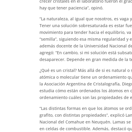
crecer cristales en el laboratorio fueron el gra
hay que tener paciencia”, opinó.
“La naturaleza, al igual que nosotros, es vaga 
Tener una solución sobresaturada es estar fuer
movimiento para tender hacia el equilibrio, va
“semilla”, siguiendo esa misma regularidad y e
además docente de la Universidad Nacional de 
agregó: “En cambio, si mi solución está subsatur
desaparecer. Depende en gran medida de la t
¿Qué es un cristal? Más allá de si es natural 
atómica o molecular tiene un ordenamiento que
la Asociación Argentina de Cristalografía, Die
estudia cómo están ordenados los átomos en cu
ordenamiento cuáles son las propiedades de e
“Las distintas formas en que los átomos se o
grafito, con distintas propiedades”, explicó L
Nacional del Comahue en Neuquén. Lamas se de
en celdas de combustible. Además, destacó qu