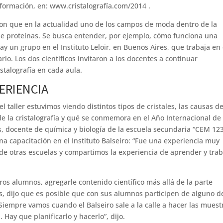
nformación, en: www.cristalografía.com/2014 .
on que en la actualidad uno de los campos de moda dentro de la
s de proteínas. Se busca entender, por ejemplo, cómo funciona una
 un grupo en el Instituto Leloir, en Buenos Aires, que trabaja en 
io. Los dos científicos invitaron a los docentes a continuar
stalografía en cada aula.
PERIENCIA
l taller estuvimos viendo distintos tipos de cristales, las causas de
 de la cristalografía y qué se conmemora en el Año Internacional de 
s, docente de química y biología de la escuela secundaria “CEM 123
na capacitación en el Instituto Balseiro: “Fue una experiencia muy
e otras escuelas y compartimos la experiencia de aprender y trab
tros alumnos, agregarle contenido científico más allá de la parte
s, dijo que es posible que con sus alumnos participen de alguno d
Siempre vamos cuando el Balseiro sale a la calle a hacer las muest
. Hay que planificarlo y hacerlo”, dijo.