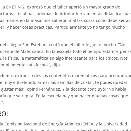
en la ENET Nº2, expresó que el taller aportó un mayor grado de
ructuras cristalinas, además de brindar herramientas didácticas pa
as manos en la masa, nos salieron mal las cosas como debe ser as
, y hacer cosas prácticas. Particularmente yo no tengo mucho
l colegio San Esteban, contó que el taller le gustó mucho. “No
docente de Matemática. En la escuela todo el tiempo estamos pen
 la física, la matemática en algo interesante para los chicos. Nos
ampliamente satisfechos”, dijo.
 podemos extraer todos los contenidos matemáticos para profundiza
Fue muy entretenido armar las semillas de cristal, te podés quedar
 a gustar más”, opinó Fernández. Y la docente concluyó: “No había
taría que se repita. En la escuela hay que hacer muchas cosas que
s”.
RO:
la Comisión Nacional de Energía Atómica (CNEA) y la Universidad
o (IB) es una institución de enseñanza universitaria pública y gratu