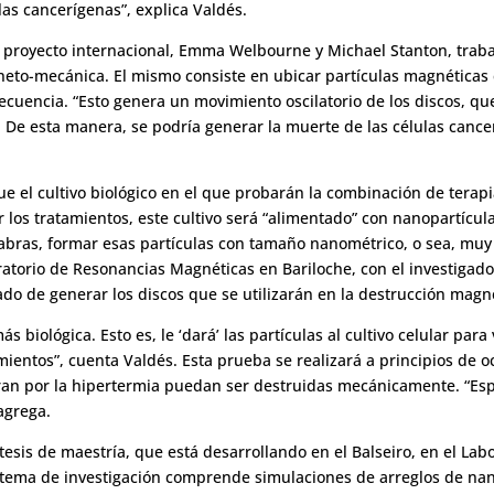
las cancerígenas”, explica Valdés.
te proyecto internacional, Emma Welbourne y Michael Stanton, trab
eto-mecánica. El mismo consiste en ubicar partículas magnéticas 
ecuencia. “Esto genera un movimiento oscilatorio de los discos, qu
De esta manera, se podría generar la muerte de las células cancer
e el cultivo biológico en el que probarán la combinación de tera
r los tratamientos, este cultivo será “alimentado” con nanopartícul
alabras, formar esas partículas con tamaño nanométrico, o sea, mu
ratorio de Resonancias Magnéticas en Bariloche, con el investigado
do de generar los discos que se utilizarán en la destrucción mag
más biológica. Esto es, le ‘dará’ las partículas al cultivo celular p
mientos”, cuenta Valdés. Esta prueba se realizará a principios de o
ran por la hipertermia puedan ser destruidas mecánicamente. “Es
agrega.
 tesis de maestría, que está desarrollando en el Balseiro, en el L
u tema de investigación comprende simulaciones de arreglos de nan