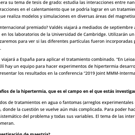
era su tema de tesis de grado: estudia las interacciones entre na
acciones en el calentamiento que se podría lograr en un tratamient
 que realiza modelos y simulaciones en diversas áreas del magneti
internacional premiado? Valdés viajará a mediados de septiembre a 
a en los laboratorios de la Universidad de Cambridge. Utilizarán u
zaremos para ver si las diferentes partículas fueron incorporadas p
.
s viajará a España para aplicar el tratamiento combinado. “En Lei
. Allí hay un equipo para hacer experimentos de hipertermia desarro
resentar los resultados en la conferencia “2019 Joint MMM-Interma
afíos de la hipertermia, que es el campo en el que estás investig
tados de tratamientos en agua o fantomas (arreglos experimentales 
s), donde la cuestión se vuelve aún más complicada. Para poder ha
o sistemático del problema y todas sus variables. El tema de las int
lomeran.
nvestigación de maestría?