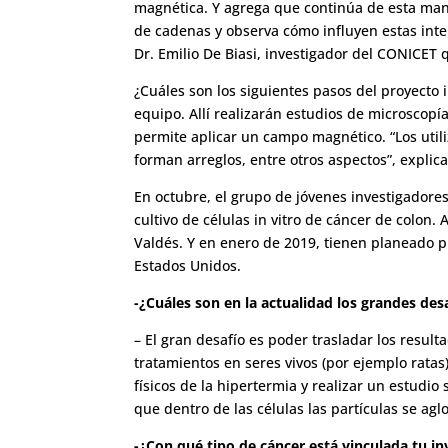
magnética. Y agrega que continúa de esta man
de cadenas y observa cómo influyen estas inter
Dr. Emilio De Biasi, investigador del CONICET
¿Cuáles son los siguientes pasos del proyecto 
equipo. Allí realizarán estudios de microscopí
permite aplicar un campo magnético. “Los utili
forman arreglos, entre otros aspectos”, explica
En octubre, el grupo de jóvenes investigadore
cultivo de células in vitro de cáncer de colon
Valdés. Y en enero de 2019, tienen planeado p
Estados Unidos.
-¿Cuáles son en la actualidad los grandes des
– El gran desafío es poder trasladar los resul
tratamientos en seres vivos (por ejemplo rata
físicos de la hipertermia y realizar un estudi
que dentro de las células las partículas se ag
-¿Con qué tipo de cáncer está vinculada tu i