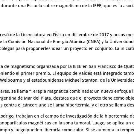
a durante una Escuela sobre magnetismo de la IEEE, que es la asoci
egresó de la Licenciatura en Física en diciembre de 2017 y pocos 
de la Comisión Nacional de Energía Atómica (CNEA) y la Universid
s colegas para proponerles idear un proyecto en conjunto. La inicia
a de magnetismo organizada por la IEEE en San Francisco de Quito,
iendo el primer premio. El equipo de Valdés está integrado tambié
a Welbourne y el estadounidense Michael Stanton, de la Universid
ólares, se llama “Terapia magnética combinada: un nuevo enfoque 
rgentina de Mar del Plata, destaca que el proyecto tiene como obje
contra el cáncer: uno se llama hipertermia, y el otro se llama d
odrigo, trabajan en el campo de investigación de la hipertermia d
nanopartículas magnéticas en la zona tumoral. Luego, se aplica un 
mpo y luego pueden liberarla como calor. Si se aumenta la tempera