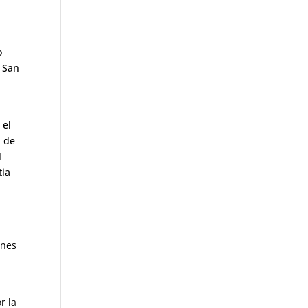
o
, San
 el
, de
l
tia
ines
r la