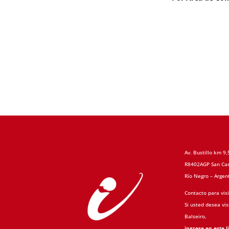
Av. Bustillo km 9,
R8402AGP San Car
Río Negro – Argen
Contacto para visi
Si usted desea visi
Balseiro,
ingrese en este l