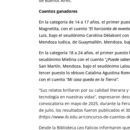
de Buenos Aires.
Cuentos ganadores
En la categoría de 14 a 17 años, el primer pue
Magnetita, con el cuento
“El horizonte de evento
Luis, bajo el seudónimo Carolina Délakont con
Mendoza Iudica, de Guaymallén, Mendoza, baj
En la categoría 18 a 24 años, el primer puesto 
seudónimo Mielina con el cuento
“¿Puede sabers
San Martín, Mendoza, bajo el seudónimo Lalo
tercer puesto lo obtuvo Catalina Agustina Ro
con el cuento
“Mi casa queda en la Tierra”.
“Sus relatos brillaron por su calidad literaria 
tecnología en nuestras vidas”, expresaron desd
convocatoria en mayo de 2025, durante la Feria
de julio, los resultados fueron publicados el 3
(https://www.ib.edu.ar/concurso-de-cuentos-de
Desde la Biblioteca Leo Falicov informaron que 