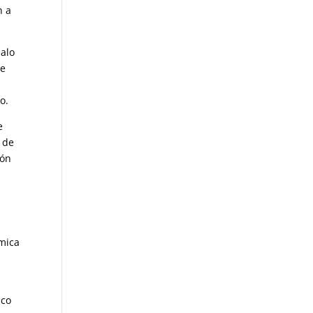
n a
zalo
de
rio.
e
s de
ión
ómica
ico