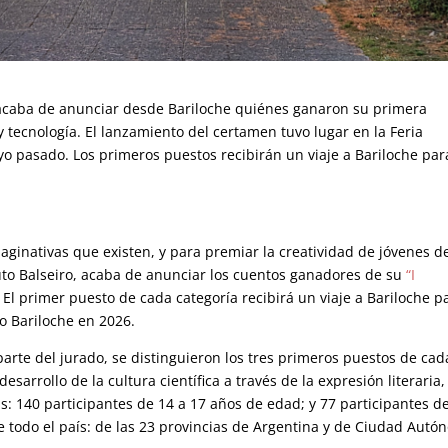
ro acaba de anunciar desde Bariloche quiénes ganaron su primera
 tecnología. El lanzamiento del certamen tuvo lugar en la Feria
yo pasado. Los primeros puestos recibirán un viaje a Bariloche par
aginativas que existen, y para premiar la creatividad de jóvenes d
tituto Balseiro, acaba de anunciar los cuentos ganadores de
su
“I
.
El primer puesto
de cada categoría recibirá un viaje a Bariloche p
co Bariloche en 2026.
 parte del jurado, se distinguieron los tres primeros puestos de cad
esarrollo de la cultura científica a través de la expresión literaria,
as:
140
participantes de 14 a 17 años de edad; y
77
participantes d
 todo el país: de
las 23 provincias de Argentina y de Ciudad Aut