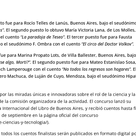
sto fue para Rocío Telles de Lanús, Buenos Aires, bajo el seudónim
s”
. El segundo puesto lo obtuvo María Victoria Lana, de Los Molles
 el cuento
“La paradoja de Teseo”
. El tercer puesto fue para Fausta
o el seudónimo F. Ombra con el cuento
“El circo del Doctor Volkov”.
fue para Marina Propato Lots, de Villa Ballester, Buenos Aires, bajo
e algo, Morti?”.
El segundo puesto fue para Mateo Estanislao Sosa
uch Lamperouge con el cuento
“No todos los regresos son hogares”.
E
mero Machuca, de Luján de Cuyo, Mendoza, bajo el seudónimo Hipa
y por las miradas únicas e innovadoras sobre el rol de la ciencia y la
e la comisión organizadora de la actividad. El concurso lanzó su
 Internacional del Libro de Buenos Aires, y recibió cuentos
hasta f
0 de septiembre en la página oficial del concurso
-ciencias-y-tecnologia/).
todos los cuentos finalistas serán publicados en formato digital po