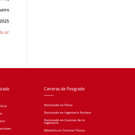
seiro
/2025
u.ar
Grado
Carreras de Posgrado
Doctorado en Física
isica
Doctorado en Ingeniería Nuclear
ar
Doctorado en Ciencias de la
nica
Ingeniería
caciones
Maestría en Ciencias Físicas