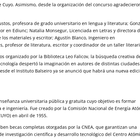
e Cuyo. Asimismo, desde la organización del concurso agradeciero
ustos, profesora de grado universitario en lengua y literatura; Gon
or en Ediunc; Natalia Monsegur, Licenciada en Letras y directora 
e los materiales y escritor; Agustín Blanco, Ingeniero en
, profesor de literatura, escritor y coordinador de un taller litera
s organizado por la Biblioteca Leo Falicov, la
búsqueda creativa d
tecnología despertó la imaginación en autores de distintas ciudade
 desde el Instituto Balseiro ya se anunció que habrá una nueva edic
 enseñanza universitaria pública y gratuita cuyo objetivo es formar
ica e ingeniería. Fue creado por la Comisión Nacional de Energía At
UYO) en abril de 1955.
ciben becas completas otorgadas por la CNEA, que garantizan una
de investigación científica y desarrollo tecnológico del Centro Atóm