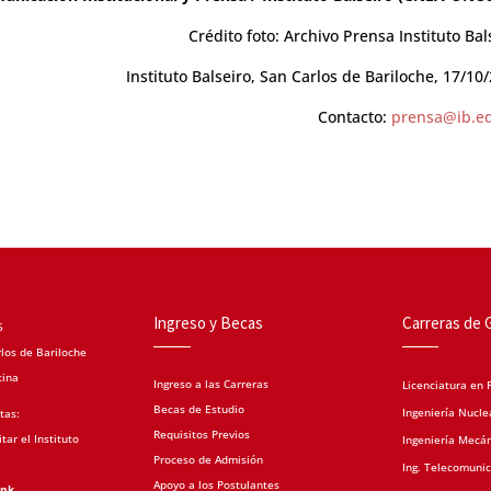
Crédito foto: Archivo Prensa Instituto Bal
Instituto Balseiro, San Carlos de Bariloche, 17/10
Contacto:
prensa@ib.ed
Ingreso y Becas
Carreras de 
5
los de Bariloche
tina
Ingreso a las Carreras
Licenciatura en F
Becas de Estudio
Ingeniería Nucle
tas:
Requisitos Previos
tar el Instituto
Ingeniería Mecá
Proceso de Admisión
Ing. Telecomuni
Apoyo a los Postulantes
ink.