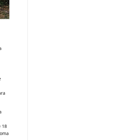
a
e
ara
a
e 18
ónoma