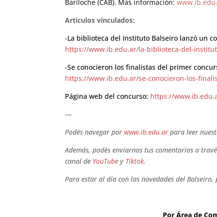
Bariloche (CAB). Más información:
www.ib.edu
Artículos vinculados:
-La biblioteca del Instituto Balseiro lanzó un 
https://www.ib.edu.ar/la-biblioteca-del-instit
-Se conocieron los finalistas del primer concur
https://www.ib.edu.ar/se-conocieron-los-finali
Página web del concurso:
https://www.ib.edu.
—
Podés navegar por
www.ib.edu.ar
para leer nuest
Además, podés enviarnos tus comentarios a través
canal de
YouTube
y
Tiktok
.
Para estar al día con las novedades del Balseiro, 
Por Área de Com