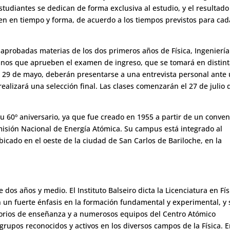
estudiantes se dedican de forma exclusiva al estudio, y el resultado
ben en tiempo y forma, de acuerdo a los tiempos previstos para cad
r aprobadas materias de los dos primeros años de Física, Ingeniería
lumnos que aprueben el examen de ingreso, que se tomará en distin
es 29 de mayo, deberán presentarse a una entrevista personal ante
realizará una selección final. Las clases comenzarán el 27 de julio 
su 60º aniversario, ya que fue creado en 1955 a partir de un conven
misión Nacional de Energía Atómica. Su campus está integrado al
bicado en el oeste de la ciudad de San Carlos de Bariloche, en la
 dos años y medio. El Instituto Balseiro dicta la Licenciatura en Fís
n un fuerte énfasis en la formación fundamental y experimental, y 
orios de enseñanza y a numerosos equipos del Centro Atómico
grupos reconocidos y activos en los diversos campos de la Física. E