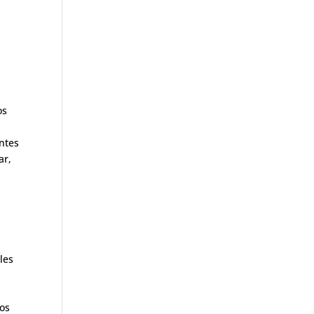
os
e
ntes
ar,
les
dos