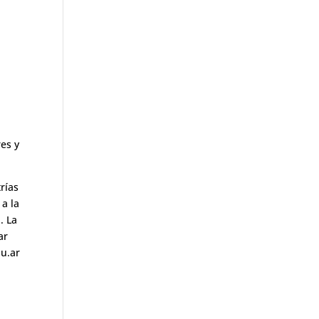
es y
rías
 a la
. La
ar
du.ar