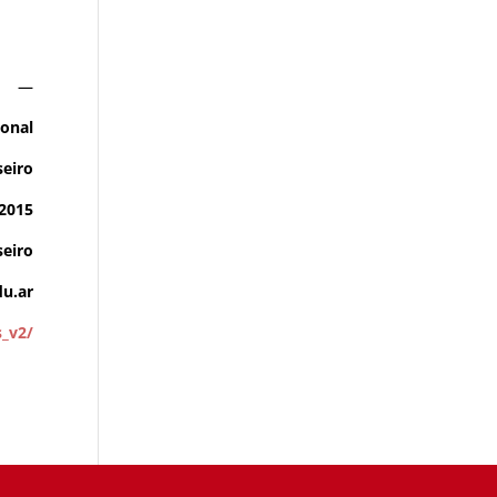
—
ional
seiro
/2015
eiro
u.ar
s_v2/