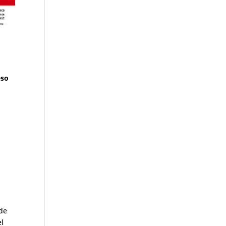
eso
 de
el