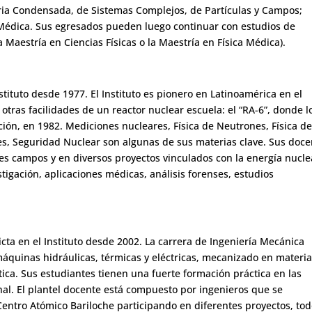
teria Condensada, de Sistemas Complejos, de Partículas y Campos;
 Médica. Sus egresados pueden luego continuar con estudios de
 Maestría en Ciencias Físicas o la Maestría en Física Médica).
nstituto desde 1977. El Instituto es pionero en Latinoamérica en el
otras facilidades de un reactor nuclear escuela: el “RA-6”, donde l
ión, en 1982. Mediciones nucleares, Física de Neutrones, Física d
es, Seguridad Nuclear son algunas de sus materias clave. Sus doce
s campos y en diversos proyectos vinculados con la energía nucle
tigación, aplicaciones médicas, análisis forenses, estudios
icta en el Instituto desde 2002. La carrera de Ingeniería Mecánica
áquinas hidráulicas, térmicas y eléctricas, mecanizado en materia
ica. Sus estudiantes tienen una fuerte formación práctica en las
inal. El plantel docente está compuesto por ingenieros que se
Centro Atómico Bariloche participando en diferentes proyectos, to