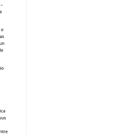
 –
a
 o
tas
 un
de
io
ica
sus
ntre