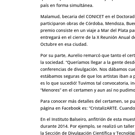
país en forma simultánea.
Malamud, becaria del CONICET en el Doctorado 
participaron obras de Córdoba, Mendoza, Buen
premio consiste en un viaje a Mar del Plata 
entregará en el cierre de la X Reunión Anual de
Octubre en esa ciudad.
Por su parte, Aurelio remarcó que tanto el cer
la sociedad. “Queríamos llegar a la gente des
conferencias de divulgación. Nos dábamos cuent
estábamos seguras de que los artistas iban a 
es lo que sucedió! Tuvimos tal convocatoria, 
“Menores” en el certamen y aun así no pudimos
Para conocer más detalles del certamen, se pued
página en Facebook es: “CristalizARTE. Cuando 
En el Instituto Balseiro, anfitrión de esta mues
durante 2014. Por ejemplo, se realizó un talle
la Sección de Divulgación Científica y Tecnoló