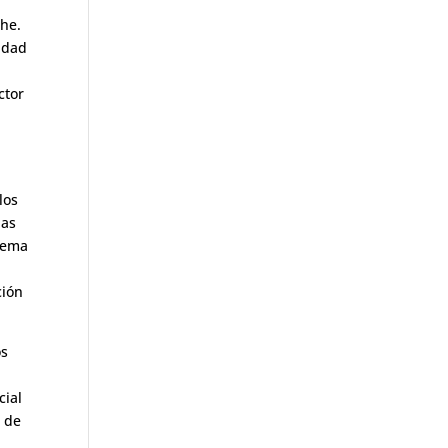
che.
lidad
ctor
los
las
stema
ción
os
cial
a de