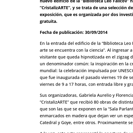
nuevo edificio de la “Biblioteca Leo Falicov”
“CristalizARTE”, y se trata de una selección
exposición, que es organizada por dos invest
gratuita.
Fecha de publicación: 30/09/2014
En la entrada del edificio de la “Biblioteca Leo 
arte se encuentra con la ciencia”. Al ingresar 
visitante que queda hipnotizada en el zigzag 
un denominador común: la inspiración en la cri
mundial: la celebración impulsada por UNESCO 
que fue inaugurada el pasado viernes 19 de se
viernes de 9 a 17 horas, con entrada libre y gra
Sus organizadoras, Gabriela Aurelio y Florenc
“CristalizARTE” que recibió 80 obras de distinta
que son las que se exponen en la “Sala Parlant
enmarcados en madera que dejan ver un espect
Catedral y Goye, entre otros. Proximamente s