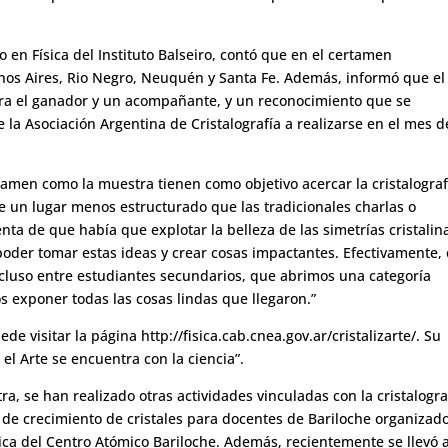
en Física del Instituto Balseiro, contó que en el certamen
os Aires, Rio Negro, Neuquén y Santa Fe. Además, informó que el
para el ganador y un acompañante, y un reconocimiento que se
 la Asociación Argentina de Cristalografía a realizarse en el mes d
tamen como la muestra tienen como objetivo acercar la cristalograf
de un lugar menos estructurado que las tradicionales charlas o
a de que había que explotar la belleza de las simetrías cristalin
poder tomar estas ideas y crear cosas impactantes. Efectivamente,
incluso entre estudiantes secundarios, que abrimos una categoría
 exponer todas las cosas lindas que llegaron.”
e visitar la página http://fisica.cab.cnea.gov.ar/cristalizarte/. Su
el Arte se encuentra con la ciencia”.
tra, se han realizado otras actividades vinculadas con la cristalogra
r de crecimiento de cristales para docentes de Bariloche organizad
gica del Centro Atómico Bariloche. Además, recientemente se llevó 