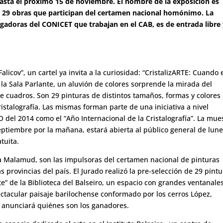
 hasta el próximo 15 de noviembre. El nombre de la exposición es
 de 29 obras que participan del certamen nacional homónimo. La
igadoras del CONICET que trabajan en el CAB, es de entrada libre
Falicov”, un cartel ya invita a la curiosidad: “CristalizARTE: Cuando 
a la Sala Parlante, un aluvión de colores sorprende la mirada del
de cuadros. Son 29 pinturas de distintos tamaños, formas y colores
stalografía. Las mismas forman parte de una iniciativa a nivel
del 2014 como el “Año Internacional de la Cristalografía”. La mues
ptiembre por la mañana, estará abierta al público general de lune
tuita.
ia Malamud, son las impulsoras del certamen nacional de pinturas
s provincias del país. El Jurado realizó la pre-selección de 29 pintu
e” de la Biblioteca del Balseiro, un espacio con grandes ventanale
acular paisaje barilochense conformado por los cerros López,
e anunciará quiénes son los ganadores.