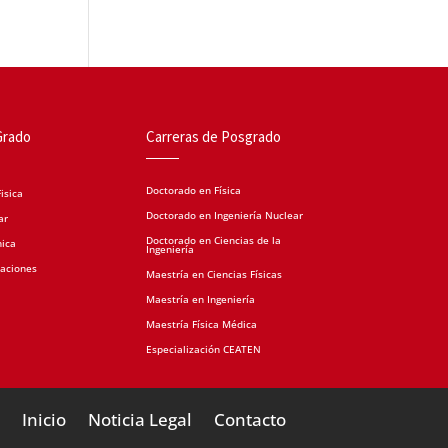
Grado
Carreras de Posgrado
Doctorado en Física
isica
Doctorado en Ingeniería Nuclear
ar
Doctorado en Ciencias de la
nica
Ingeniería
caciones
Maestría en Ciencias Físicas
Maestría en Ingeniería
Maestría Física Médica
Especialización CEATEN
Inicio
Noticia Legal
Contacto