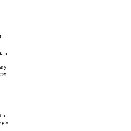
e
ía a
as y
 eso
fía
o por
a