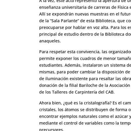
A la vez, este acto representó la apertura de u
enseñanza universitaria de carreras de Física 
Allí se expondrán nuevas muestras en el futuro,
de la “Sala Parlante” de esta Biblioteca, que c
preocuparse por hablar en voz alta. Para los es
principal de estudio dentro de la Biblioteca d
anaqueles.
Para respetar esta convivencia, las organizad
permite exponer los cuadros de menor tamaño, 
estudiantes. Además, instalaron un sistema de 
mismas, para poder cambiar la disposición de 
de iluminación existente para resaltar las obr
donación de la filial Bariloche de la Asociació
de los Talleres de Carpintería del CAB.
Ahora bien, ¿qué es la cristalografía? Es el cam
cristales, los átomos se distribuyen de forma 
encontrar ejemplos naturales como el azúcar y 
mediante el control de variables como la tem
precursores.