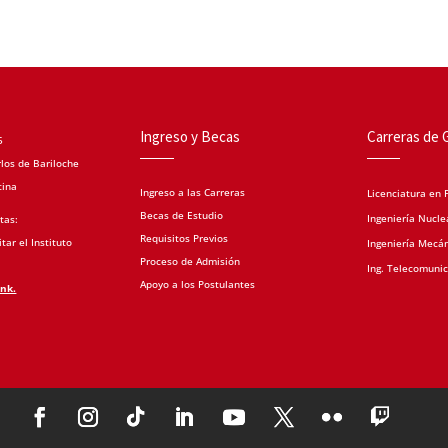
Ingreso y Becas
Carreras de 
5
los de Bariloche
tina
Ingreso a las Carreras
Licenciatura en F
Becas de Estudio
Ingeniería Nucle
tas:
Requisitos Previos
tar el Instituto
Ingeniería Mecá
Proceso de Admisión
Ing. Telecomuni
Apoyo a los Postulantes
ink.