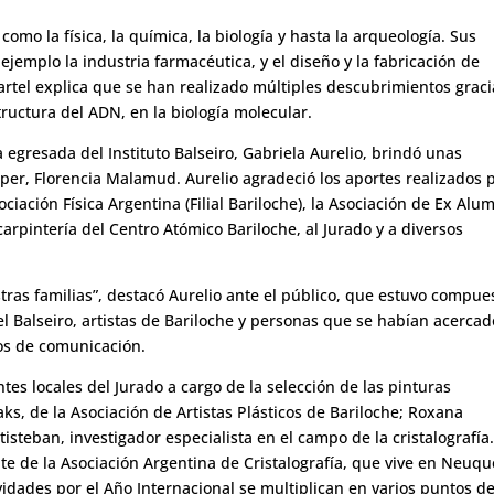
 como la física, la química, la biología y hasta la arqueología. Sus
jemplo la industria farmacéutica, y el diseño y la fabricación de
cartel explica que se han realizado múltiples descubrimientos graci
tructura del ADN, en la biología molecular.
a egresada del Instituto Balseiro, Gabriela Aurelio, brindó unas
per, Florencia Malamud. Aurelio agradeció los aportes realizados 
ociación Física Argentina (Filial Bariloche), la Asociación de Ex Alu
 carpintería del Centro Atómico Bariloche, al Jurado y a diversos
ras familias”, destacó Aurelio ante el público, que estuvo compue
 Balseiro, artistas de Bariloche y personas que se habían acercad
os de comunicación.
tes locales del Jurado a cargo de la selección de las pinturas
ks, de la Asociación de Artistas Plásticos de Bariloche; Roxana
tisteban, investigador especialista en el campo de la cristalografía.
te de la Asociación Argentina de Cristalografía, que vive en Neuq
vidades por el Año Internacional se multiplican en varios puntos de