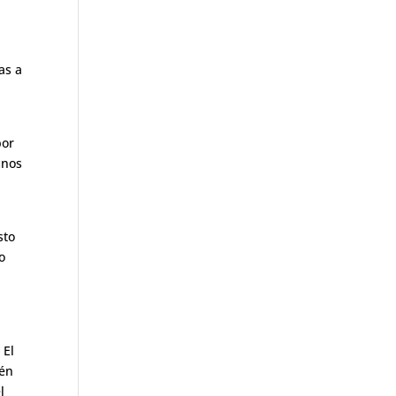
as a
por
mnos
sto
o
 El
uén
l