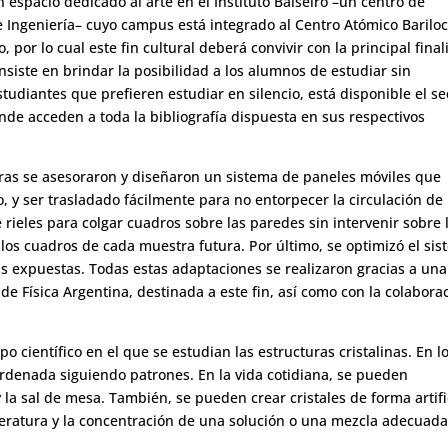
n espacio dedicado al arte en el Instituto Balseiro –un centro de
e Ingeniería– cuyo campus está integrado al Centro Atómico Barilo
 por lo cual este fin cultural deberá convivir con la principal fina
onsiste en brindar la posibilidad a los alumnos de estudiar sin
tudiantes que prefieren estudiar en silencio, está disponible el se
onde acceden a toda la bibliografía dispuesta en sus respectivos
oras se asesoraron y diseñaron un sistema de paneles móviles que
y ser trasladado fácilmente para no entorpecer la circulación de 
rieles para colgar cuadros sobre las paredes sin intervenir sobre 
los cuadros de cada muestra futura. Por último, se optimizó el si
as expuestas. Todas estas adaptaciones se realizaron gracias a una
n de Física Argentina, destinada a este fin, así como con la colabora
po científico en el que se estudian las estructuras cristalinas. En l
ordenada siguiendo patrones. En la vida cotidiana, se pueden
la sal de mesa. También, se pueden crear cristales de forma artifi
peratura y la concentración de una solución o una mezcla adecuad