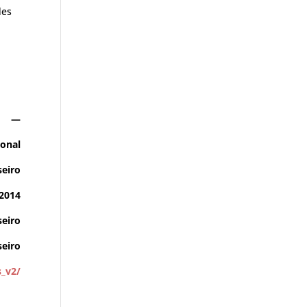
des
—
ional
seiro
/2014
eiro
seiro
s_v2/