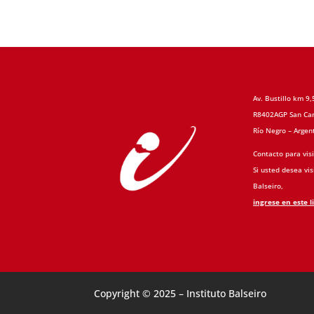
Av. Bustillo km 9,
R8402AGP San Car
Río Negro – Argen
Contacto para visi
Si usted desea visi
Balseiro,
ingrese en este l
Copyright © 2025 – Instituto Balseiro