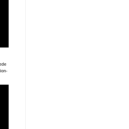
uede
ion-