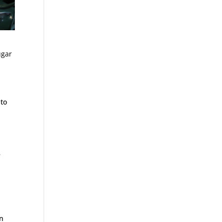
ugar
nto
e
En