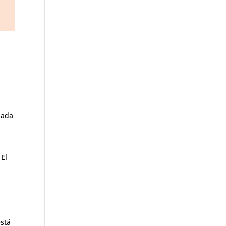
nada
 El
está