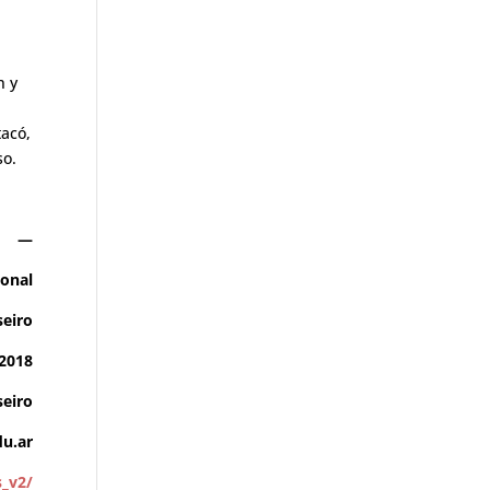
n y
tacó,
so.
—
ional
seiro
/2018
eiro
u.ar
s_v2/