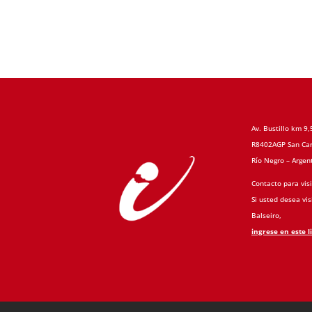
Av. Bustillo km 9,
R8402AGP San Car
Río Negro – Argen
Contacto para visi
Si usted desea visi
Balseiro,
ingrese en este l