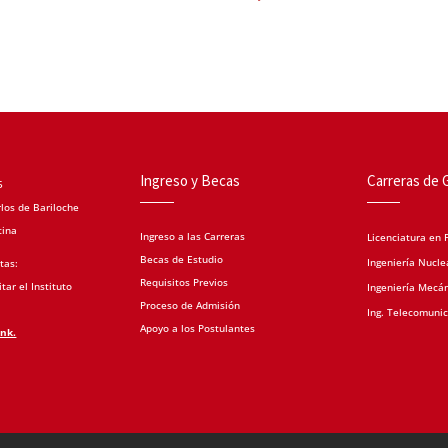
Ingreso y Becas
Carreras de 
5
los de Bariloche
tina
Ingreso a las Carreras
Licenciatura en F
Becas de Estudio
Ingeniería Nucle
tas:
Requisitos Previos
tar el Instituto
Ingeniería Mecá
Proceso de Admisión
Ing. Telecomuni
Apoyo a los Postulantes
ink.