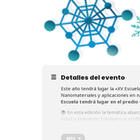
Detalles del evento
Este año tendrá lugar la «XV Escue
Nanomateriales y aplicaciones en na
Escuela tendrá lugar en el predio 
📚 En esta edición la temática abar
salud y ambiente; Inteligencia artif
películas delgadas; Nanopartículas,
nanoestructuras; Modelado y simul
MÁS