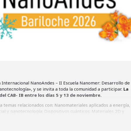
la Internacional NanoAndes – II Escuela Nanomer: Desarrollo de
notecnología», y se invita a toda la comunidad a participar.
La
del CAB- IB entre los días 5 y 13 de noviembre.
ca temas relacionados con: Nanomateriales aplicados a energía,
icial y nanotecnología; Dispositivos cuánticos; Materiales 2D y
 nanotubos y nanohilos; Microfabricación; Caracterización de
ación numérica de nanomateriales.