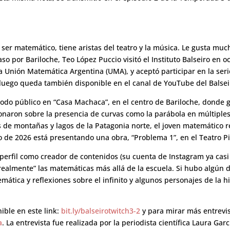
ser matemático, tiene aristas del teatro y la música. Le gusta mu
so por Bariloche, Teo López Puccio visitó el Instituto Balseiro en 
Unión Matemática Argentina (UMA), y aceptó participar en la serie
 luego queda también disponible en el canal de YouTube del Balse
odo público en “Casa Machaca”, en el centro de Bariloche, donde gra
onaron sobre la presencia de curvas como la parábola en múltiples 
os de montañas y lagos de la Patagonia norte, el joven matemático
io de 2026 está presentando una obra, “Problema 1”, en el Teatro P
 perfil como creador de contenidos (su cuenta de Instagram ya casi 
realmente” las matemáticas más allá de la escuela. Si hubo algún d
temática y reflexiones sobre el infinito y algunos personajes de la h
ible en este link:
bit.ly/balseirotwitch3-2
y para mirar más entrevist
a
. La entrevista fue realizada por la periodista científica Laura Gar