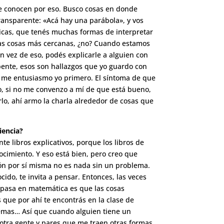
me conocen por eso. Busco cosas en donde
ansparente: «Acá hay una parábola», y vos
icas, que tenés muchas formas de interpretar
 las cosas más cercanas, ¿no? Cuando estamos
vez de eso, podés explicarle a alguien con
ente, esos son hallazgos que yo guardo con
s me entusiasmo yo primero. El síntoma de que
o, si no me convenzo a mí de que está bueno,
lo, ahí armo la charla alrededor de cosas que
iencia?
te libros explicativos, porque los libros de
cimiento. Y eso está bien, pero creo que
ión por sí misma no es nada sin un problema.
ido, te invita a pensar. Entonces, las veces
e pasa en matemática es que las cosas
 que por ahí te encontrás en la clase de
lemas… Así que cuando alguien tiene un
otra gente y pares que me traen otras formas