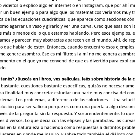
videítos o explico algo en internet o en Instagram, que por ahí 
r un buen ejemplo para algo que los matemáticos veríamos muy tr
ca de las ecuaciones cuadráticas, que aparece como secciones cón
como agarrar un vaso y girarlo y ver una curva. Creo que esas son
más o menos de lo que estamos hablando. Pero esos ejemplos, en 
amos y parecen muy abstractas aparecen en el mundo. Ahí, de rep
ngo que hablar de esto». Entonces, cuando encuentro esos ejemplo
me genere asombro. Ese es mi filtro: si a mí no me genera asombr
omento en el que yo me convencí de que es divertido para explicar
ndo.
nés? ¿Buscás en libros, ves películas, leés sobre historia de la c
o bastante, cuestiones bastante específicas, quizás no necesariamen
 finalidad muy concreta: estudiar una parte muy concisa del cono
blemas. Los problemas, a diferencia de las soluciones… Una soluc
olución para ser valioso porque es como una puerta a algo desconoc
avés de la pregunta sin la respuesta. Y sorprendentemente, lo qu
 diversos. Lo que decía con las elipses y las parábolas, las curvas
las en la naturaleza o haciendo como respuestas a distintos prob
lugares en donde me inspiro, y sobre todo también el diálogo con 