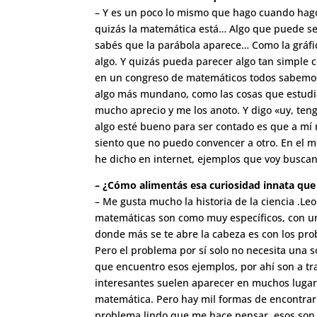
– Y es un poco lo mismo que hago cuando hago 
quizás la matemática está… Algo que puede se
sabés que la parábola aparece… Como la gráfi
algo. Y quizás pueda parecer algo tan simple 
en un congreso de matemáticos todos sabemos 
algo más mundano, como las cosas que estudi
mucho aprecio y me los anoto. Y digo «uy, te
algo esté bueno para ser contado es que a mí 
siento que no puedo convencer a otro. En el m
he dicho en internet, ejemplos que voy busca
– ¿Cómo alimentás esa curiosidad innata que te
– Me gusta mucho la historia de la ciencia .Le
matemáticas son como muy específicos, con una
donde más se te abre la cabeza es con los pro
Pero el problema por sí solo no necesita una s
que encuentro esos ejemplos, por ahí son a tr
interesantes suelen aparecer en muchos lugares
matemática. Pero hay mil formas de encontrar
problema lindo que me hace pensar, esos son 