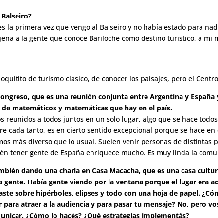
 Balseiro?
es la primera vez que vengo al Balseiro y no había estado para na
ajena a la gente que conoce Bariloche como destino turístico, a mí
oquitito de turismo clásico, de conocer los paisajes, pero el Centr
 congreso, que es una reunión conjunta entre Argentina y Españ
idad de matemáticos y matemáticas que hay en el país.
s reunidos a todos juntos en un solo lugar, algo que se hace todos
re cada tanto, es en cierto sentido excepcional porque se hace e
mos más diverso que lo usual. Suelen venir personas de distintas 
bién tener gente de España enriquece mucho. Es muy linda la comu
ambién dando una charla en Casa Macacha, que es una casa cultura
 gente. Había gente viendo por la ventana porque el lugar era 
laste sobre hipérboles, elipses y todo con una hoja de papel. ¿
 para atraer a la audiencia y para pasar tu mensaje? No, pero v
municar. ¿Cómo lo hacés? ¿Qué estrategias implementás?