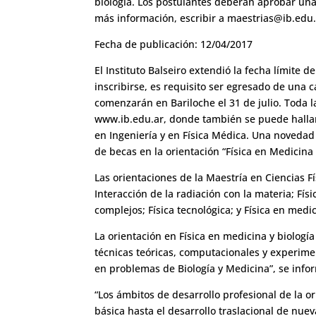
biología. Los postulantes deberán aprobar una 
más información, escribir a
maestrias@ib.edu.
Fecha de publicación: 12/04/2017
El Instituto Balseiro extendió la fecha límite d
inscribirse, es requisito ser egresado de una 
comenzarán en Bariloche el 31 de julio. Toda l
www.ib.edu.ar, donde también se puede hallar 
en Ingeniería y en Física Médica. Una novedad
de becas en la orientación “Física en Medicina 
Las orientaciones de la Maestría en Ciencias Fís
Interacción de la radiación con la materia; Fí
complejos; Física tecnológica; y Física en medic
La orientación en Física en medicina y biologí
técnicas teóricas, computacionales y experime
en problemas de Biología y Medicina”, se info
“Los ámbitos de desarrollo profesional de la or
básica hasta el desarrollo traslacional de nue