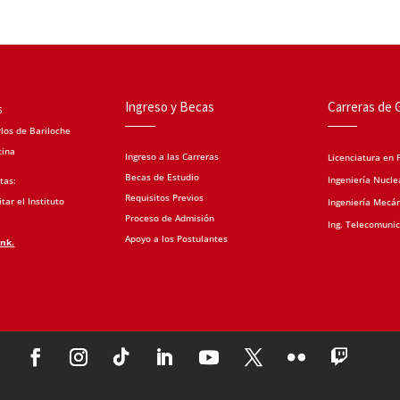
Ingreso y Becas
Carreras de 
5
los de Bariloche
tina
Ingreso a las Carreras
Licenciatura en F
Becas de Estudio
Ingeniería Nucle
tas:
Requisitos Previos
tar el Instituto
Ingeniería Mecá
Proceso de Admisión
Ing. Telecomuni
Apoyo a los Postulantes
ink.