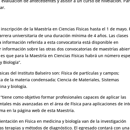
evaluación de antecedentes y asistir a un curso de nivelación. Pa
ar
.
e inscripción de la Maestría en Ciencias Físicas hasta el 1 de mayo.
carrera universitaria de una duración mínima de 4 años. Las clases
a información referida a esta convocatoria está disponible en
información sobre las otras dos convocatorias de maestrías abier
 es que para la Maestría en Ciencias Físicas habrá un número espe
y Biología”.
icas del Instituto Balseiro son: Física de partículas y campos;
sica de la materia condensada; Ciencia de Materiales, Sistemas
ina y biología.
a “tiene como objetivo formar profesionales capaces de aplicar las
ntales más avanzadas en el área de Física para aplicaciones de int
rma en la página web de esta Maestría.
ientación en Física en medicina y biología van de la investigación
vas terapias y métodos de diagnóstico. El egresado contará con una