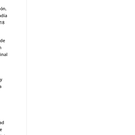
ión,
adía
018
 de
n
inal
 y
a
dad
ue