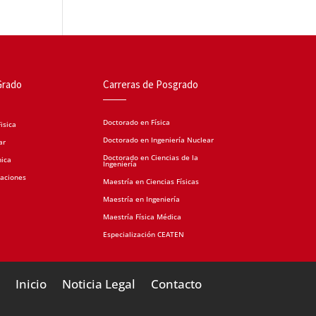
Grado
Carreras de Posgrado
Doctorado en Física
isica
Doctorado en Ingeniería Nuclear
ar
Doctorado en Ciencias de la
nica
Ingeniería
caciones
Maestría en Ciencias Físicas
Maestría en Ingeniería
Maestría Física Médica
Especialización CEATEN
Inicio
Noticia Legal
Contacto