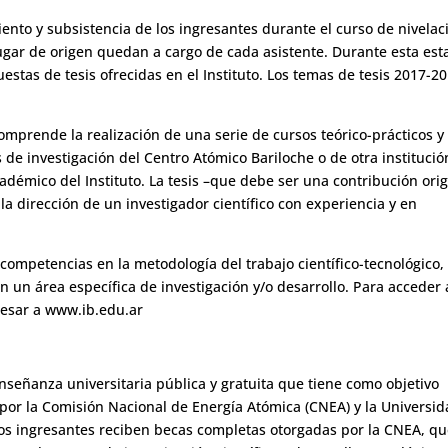
miento y subsistencia de los ingresantes durante el curso de nivelac
lugar de origen quedan a cargo de cada asistente. Durante esta est
estas de tesis ofrecidas en el Instituto. Los temas de tesis 2017-2
omprende la realización de una serie de cursos teórico-prácticos y
 de investigación del Centro Atómico Bariloche o de otra institució
adémico del Instituto. La tesis –que debe ser una contribución orig
 la dirección de un investigador científico con experiencia y en
competencias en la metodología del trabajo científico-tecnológico,
un área específica de investigación y/o desarrollo. Para acceder 
gresar a www.ib.edu.ar
e enseñanza universitaria pública y gratuita que tiene como objetivo
 por la Comisión Nacional de Energía Atómica (CNEA) y la Universi
Los ingresantes reciben becas completas otorgadas por la CNEA, q