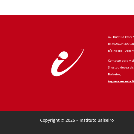
Av. Bustillo km 9,
R8402AGP San Car
Río Negro – Argen
Contacto para visi
Si usted desea visi
Balseiro,
ingrese en este l
Copyright © 2025 – Instituto Balseiro