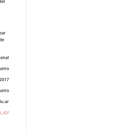
del
ear
 de
ional
seiro
/2017
seiro
u.ar
s_v2/