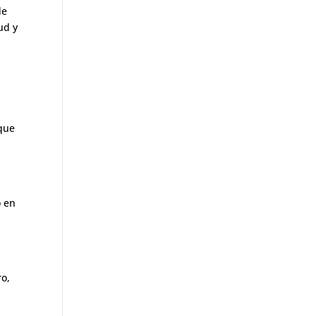
de
ud y
 que
o en
ro,