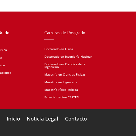
Grado
Carreras de Posgrado
Doctorado en Física
isica
Doctorado en Ingeniería Nuclear
ar
Doctorado en Ciencias de la
nica
Ingeniería
caciones
Maestría en Ciencias Físicas
Maestría en Ingeniería
Maestría Física Médica
Especialización CEATEN
Inicio
Noticia Legal
Contacto