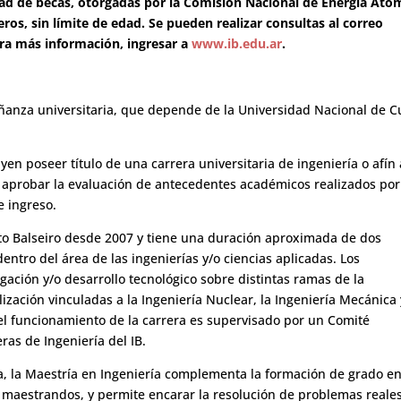
dad de becas, otorgadas por la Comisión Nacional de Energía Ató
ros, sin límite de edad. Se pueden realizar consultas al correo
ara más información, ingresar a
www.ib.edu.ar
.
señanza universitaria, que depende de la Universidad Nacional de 
yen poseer título de una carrera universitaria de ingeniería o afín 
aprobar la evaluación de antecedentes académicos realizados por
e ingreso.
tuto Balseiro desde 2007 y tiene una duración aproximada de dos
dentro del área de las ingenierías y/o ciencias aplicadas. Los
igación y/o desarrollo tecnológico sobre distintas ramas de la
lización vinculadas a la Ingeniería Nuclear, la Ingeniería Mecánica 
el funcionamiento de la carrera es supervisado por un Comité
as de Ingeniería del IB.
, la Maestría en Ingeniería complementa la formación de grado e
s maestrandos, y permite encarar la resolución de problemas reales