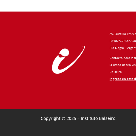
Av. Bustillo km 9,
R8402AGP San Car
Río Negro – Argen
Contacto para visi
Si usted desea visi
Balseiro,
ingrese en este l
Copyright © 2025 – Instituto Balseiro