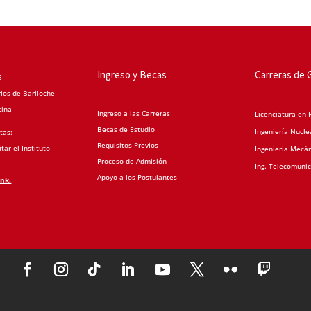
Ingreso y Becas
Carreras de 
5
los de Bariloche
tina
Ingreso a las Carreras
Licenciatura en F
Becas de Estudio
Ingeniería Nucle
tas:
Requisitos Previos
tar el Instituto
Ingeniería Mecá
Proceso de Admisión
Ing. Telecomuni
Apoyo a los Postulantes
ink.