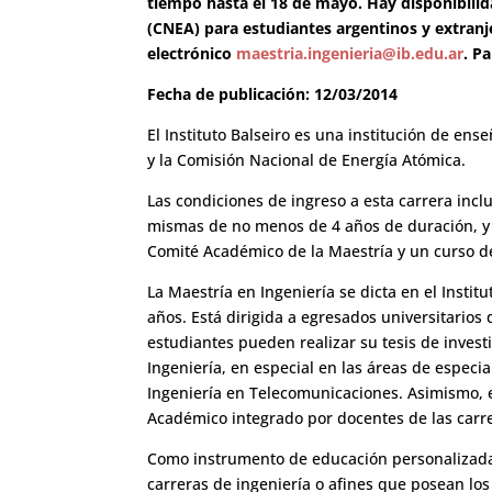
tiempo hasta el 18 de mayo. Hay disponibili
(CNEA) para estudiantes argentinos y extranje
electrónico
maestria.ingenieria@ib.edu.ar
. P
Fecha de publicación: 12/03/2014
El Instituto Balseiro es una institución de en
y la Comisión Nacional de Energía Atómica.
Las condiciones de ingreso a esta carrera inclu
mismas de no menos de 4 años de duración, y 
Comité Académico de la Maestría y un curso d
La Maestría en Ingeniería se dicta en el Insti
años. Está dirigida a egresados universitarios 
estudiantes pueden realizar su tesis de invest
Ingeniería, en especial en las áreas de especia
Ingeniería en Telecomunicaciones. Asimismo, 
Académico integrado por docentes de las carrer
Como instrumento de educación personalizada
carreras de ingeniería o afines que posean lo