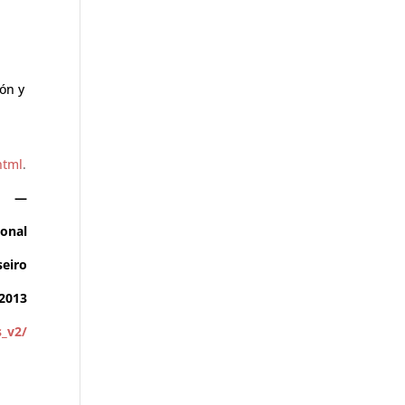
ión y
html
.
—
ional
seiro
/2013
s_v2/