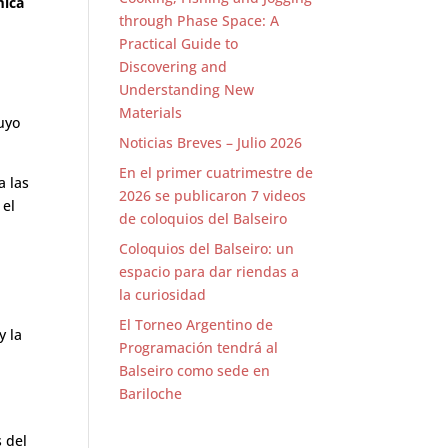
mica
through Phase Space: A
Practical Guide to
Discovering and
Understanding New
Materials
Cuyo
Noticias Breves – Julio 2026
En el primer cuatrimestre de
a las
2026 se publicaron 7 videos
 el
de coloquios del Balseiro
Coloquios del Balseiro: un
espacio para dar riendas a
la curiosidad
El Torneo Argentino de
y la
Programación tendrá al
Balseiro como sede en
Bariloche
n
 del