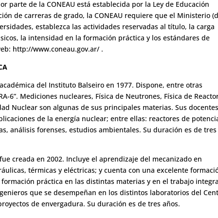
 por parte de la CONEAU está establecida por la Ley de Educación
tación de carreras de grado, la CONEAU requiere que el Ministerio (
rsidades, establezca las actividades reservadas al título, la carga
sicos, la intensidad en la formación práctica y los estándares de
web: http://www.coneau.gov.ar/ .
CA
 académica del Instituto Balseiro en 1977. Dispone, entre otras
“RA-6”. Mediciones nucleares, Física de Neutrones, Física de Reacto
dad Nuclear son algunas de sus principales materias. Sus docente
icaciones de la energía nuclear; entre ellas: reactores de potenci
as, análisis forenses, estudios ambientales. Su duración es de tres
fue creada en 2002. Incluye el aprendizaje del mecanizado en
ulicas, térmicas y eléctricas; y cuenta con una excelente formaci
formación práctica en las distintas materias y en el trabajo integr
ngenieros que se desempeñan en los distintos laboratorios del Cen
proyectos de envergadura. Su duración es de tres años.