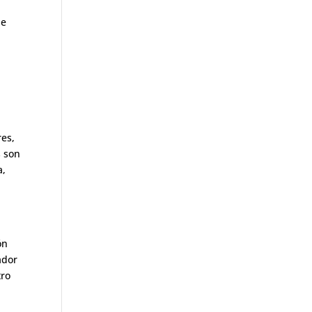
de
res,
s son
a,
ón
ador
tro