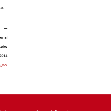
to.
.
—
ional
seiro
/2014
s_v2/