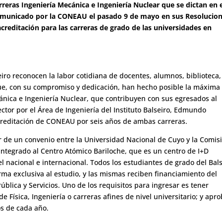
arreras Ingeniería Mecánica e Ingeniería Nuclear que se dictan en 
 comunicado por la CONEAU el pasado 9 de mayo en sus Resolucio
acreditación para las carreras de grado de las universidades en
seiro reconocen la labor cotidiana de docentes, alumnos, biblioteca,
ue, con su compromiso y dedicación, han hecho posible la máxima
cánica e Ingeniería Nuclear, que contribuyen con sus egresados al
ector por el Área de Ingeniería del Instituto Balseiro, Edmundo
acreditación de CONEAU por seis años de ambas carreras.
tir de un convenio entre la Universidad Nacional de Cuyo y la Comis
ntegrado al Centro Atómico Bariloche, que es un centro de I+D
vel nacional e internacional. Todos los estudiantes de grado del Bal
ma exclusiva al estudio, y las mismas reciben financiamiento del
Pública y Servicios. Uno de los requisitos para ingresar es tener
 Física, Ingeniería o carreras afines de nivel universitario; y apr
s de cada año.