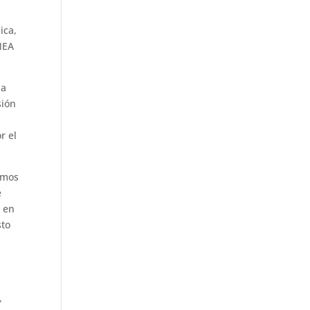
ica,
NEA
da
sión
r el
emos
e
n en
sto
,