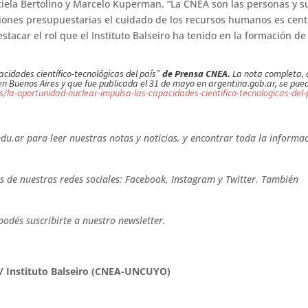
aciela Bertolino y Marcelo Kuperman. “La CNEA son las personas y s
ciones presupuestarias el cuidado de los recursos humanos es centr
tacar el rol que el Instituto Balseiro ha tenido en la formación de
cidades científico-tecnológicas del país”
de Prensa CNEA.
La nota completa,
o en Buenos Aires y que fue publicada el 31 de mayo en argentina.gob.ar, se pue
/la-oportunidad-nuclear-impulsa-las-capacidades-cientifico-tecnologicas-del-
du.ar para leer nuestras notas y noticias, y encontrar toda la informa
 de nuestras redes sociales: Facebook, Instagram y Twitter. También
podés suscribirte a nuestro newsletter.
 / Instituto Balseiro (CNEA-UNCUYO)