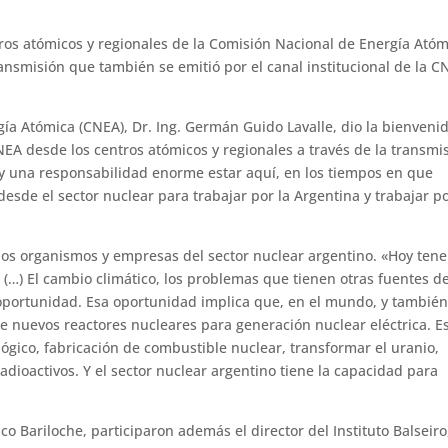
tros atómicos y regionales de la Comisión Nacional de Energía Atóm
ansmisión que también se emitió por el canal institucional de la C
gía Atómica (CNEA), Dr. Ing. Germán Guido Lavalle, dio la bienveni
NEA desde los centros atómicos y regionales a través de la transmi
r y una responsabilidad enorme estar aquí, en los tiempos en que
sde el sector nuclear para trabajar por la Argentina y trabajar po
 los organismos y empresas del sector nuclear argentino. «Hoy ten
(…) El cambio climático, los problemas que tienen otras fuentes d
 oportunidad. Esa oportunidad implica que, en el mundo, y tambié
e nuevos reactores nucleares para generación nuclear eléctrica. E
lógico, fabricación de combustible nuclear, transformar el uranio,
adioactivos. Y el sector nuclear argentino tiene la capacidad para
ico Bariloche, participaron además el director del Instituto Balseiro