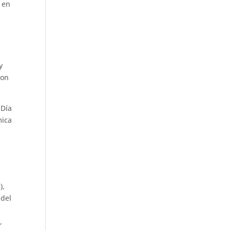
n en
y
con
 Día
mica
),
 del
,