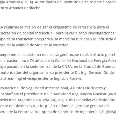
ía Atómica (CNEA). Autoridades del Instituto Balseiro participaro
Centro Atómico Bariloche.
A reafirmó la misión de ser el organismo de referencia para el
neración de capital intelectual, para llevar a cabo investigaciones 
po de la transición energética, la medicina nuclear y la industria 
ora de la calidad de vida de la sociedad.
componen el ecosistema nuclear argentino, se realizó el acto por el
la creación, hace 74 años, de la Comisión Nacional de Energía Ató
mayo pasado en la sede central de la CNEA, en la Ciudad de Buenos
s autoridades del organismo, su presidente Dr. Ing. Germán Guido
ía streaming) el vicepresidente Ing. Luis Rovere.
tora nacional de Seguridad Internacional, Asuntos Nucleares y
 Schiaffino; el presidente de la Autoridad Regulatoria Nuclear (ARN
léctrica Argentina S.A. (NA-SA), Ing. Luis Fasanella; el presidente
dente de Dioxitek S.A., Lic. Julián Gadano; el gerente general de
eral de la Empresa Neuquina de Servicios de Ingeniería S.E. (ENSI)