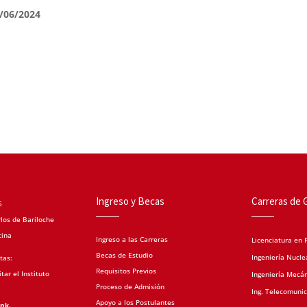
4/06/2024
Ingreso y Becas
Carreras de 
5
los de Bariloche
tina
Ingreso a las Carreras
Licenciatura en F
Becas de Estudio
Ingeniería Nucle
tas:
Requisitos Previos
tar el Instituto
Ingeniería Mecá
Proceso de Admisión
Ing. Telecomuni
Apoyo a los Postulantes
ink.