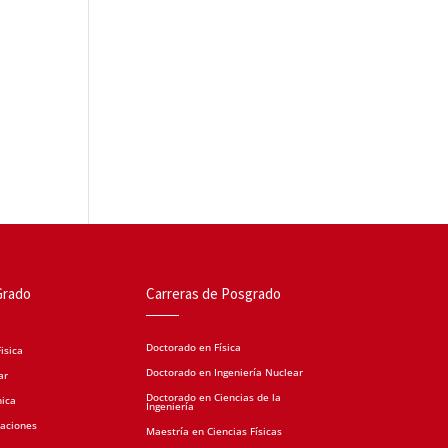
Grado
Carreras de Posgrado
Doctorado en Física
isica
Doctorado en Ingeniería Nuclear
ar
Doctorado en Ciencias de la
nica
Ingeniería
caciones
Maestría en Ciencias Físicas