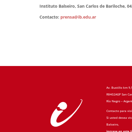
Instituto Balseiro, San Carlos de Bariloche, 0
Contacto:
prensa@ib.edu.ar
Av. Bustillo km 9,
R8402AGP San Car
Río Negro – Argen
Contacto para visi
Si usted desea visi
Balseiro,
ingrese en este l