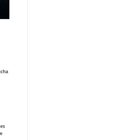
ucha
e
 es
de