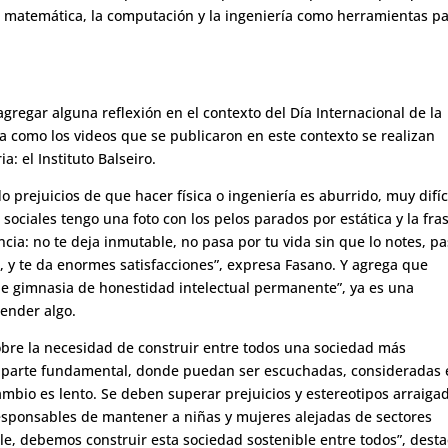
la matemática, la computación y la ingeniería como herramientas p
 agregar alguna reflexión en el contexto del Día Internacional de la
a como los videos que se publicaron en este contexto se realizan
: el Instituto Balseiro.
 prejuicios de que hacer física o ingeniería es aburrido, muy difíc
sociales tengo una foto con los pelos parados por estática y la fras
cia: no te deja inmutable, no pasa por tu vida sin que lo notes, pa
na, y te da enormes satisfacciones”, expresa Fasano. Y agrega que
de gimnasia de honestidad intelectual permanente”, ya es una
ender algo.
sobre la necesidad de construir entre todos una sociedad más
an parte fundamental, donde puedan ser escuchadas, consideradas 
ambio es lento. Se deben superar prejuicios y estereotipos arraiga
sponsables de mantener a niñas y mujeres alejadas de sectores
ble, debemos construir esta sociedad sostenible entre todos”, dest