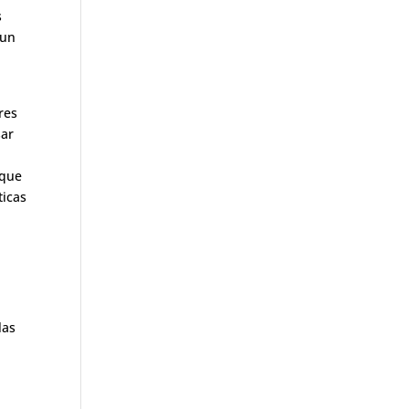
s
 un
res
sar
 que
ticas
las