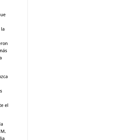
que
 la
d
eron
 más
a
uzca
as
e el
la
EM,
lia