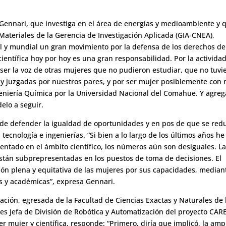
a Gennari, que investiga en el área de energías y medioambiente y 
Materiales de la Gerencia de Investigación Aplicada (GIA-CNEA),
al y mundial un gran movimiento por la defensa de los derechos de
científica hoy por hoy es una gran responsabilidad. Por la activida
er la voz de otras mujeres que no pudieron estudiar, que no tuvi
y juzgadas por nuestros pares, y por ser mujer posiblemente con
geniería Química por la Universidad Nacional del Comahue. Y agreg
elo a seguir.
 de defender la igualdad de oportunidades y en pos de que se red
 tecnología e ingenierías. “Si bien a lo largo de los últimos años he
ntado en el ámbito científico, los números aún son desiguales. L
están subprepresentadas en los puestos de toma de decisiones. El
ión plena y equitativa de las mujeres por sus capacidades, mediant
s y académicas”, expresa Gennari.
ación, egresada de la Facultad de Ciencias Exactas y Naturales de 
 es Jefa de División de Robótica y Automatización del proyecto CAR
er mujer y científica, responde: “Primero, diría que implicó, la amp