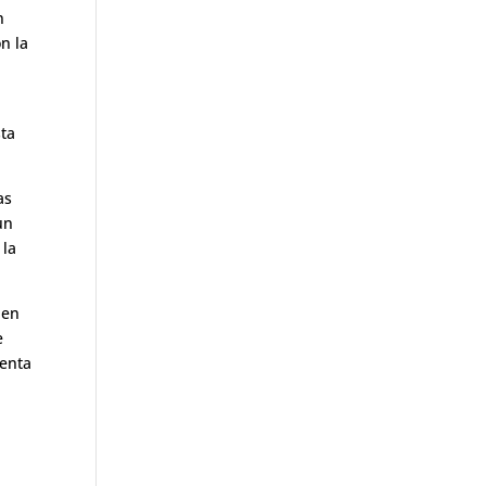
n
n la
sta
as
un
 la
 en
e
uenta