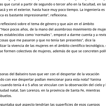
as que cursé a partir de segundo o tercer año en la facultad, en la
 acá y en el exterior, hasta hace muy poco tiempo. La ingeniería es
ca es bastante impresionante”, reflexiona.
eflexionó sobre el tema de género y que aún en el ámbito
. “Hace pocos años, de la mano del asombroso movimiento de muje
s establecidos como ‘normales`’, empecé a darme cuenta y a revi
cosas que me pasaron y que no tenía tan presentes”, dice la
izar la vivencia de las mujeres en el ámbito científico tecnológico,
se formen colectivos de mujeres, además de que se concreten polí
soras del Balseiro tuvo que ver con el despertar de la vocación
ulado con ese despertar podían mencionar para esta nota? Yanina
uando tenía 4 o 5 años se vinculan con la observación del cielo y 
iudad natal, San Lorenzo, en la provincia de Santa Fe, mientras
abuelos.
reguntaba qué aspecto tendrían las superficies de esos cuerpos