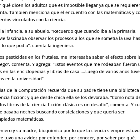
or qué dicen los adultos que es imposible llegar ya que se requiere
uenta. También menciona que el encuentro con las matemáticas y co
erdos vinculados con la ciencia.
la infancia, a su abuelo. “Recuerdo que cuando iba a la primaria,
Me fascinaba observar los procesos a los que se sometía la uva ha
n lo que podía”, cuenta la ingeniera.
 pesticidas en los frutales, me interesaba saber el efecto sobre l
 riego”, comenta. Y agrega: “Estos eventos que me rodeaban fueron 
en las enciclopedias y libros de casa…..Luego de varios años tuve
s en la universidad”.
ncias de la Computación recuerda que su padre tiene una biblioteca
encia ficción; y que desde chica ella se los devoraba. “Como nota d
os libros de la ciencia ficción clásica es un desafío”, comenta. Y c
 se pasaba noches buscando constelaciones y que quería ser
impiadas matemáticas.
iero y su madre, bioquímica por lo que la ciencia siempre estuvo
e tuvo una avidez por entender, por conocer, por saber por qué.