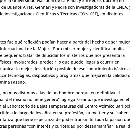
por la Universidad Nacional de La Plata, y Sol Pedre, doctora en
 de Buenos Aires. Gennari y Pedre son investigadoras de la CNEA, 
e Investigaciones Científicas y Técnicas (CONICET), en distintos
tes fue qué reflexión podían hacer a partir del hecho de ser mujer
 Internacional de la Mujer. “Para mí ser mujer y científica implica
 pequeña: tratar de dilucidar los misterios que nos presenta la
sicos involucrados, predecir lo que puede llegar a ocurrir en
comunicar la mejor descripción posible de ese conocimiento básico a
ucir tecnologías, dispositivos y programas que mejoren la calidad 
anina Fasano.
’, no muy distintas a las de un hombre porque en definitiva el
onal del mismo no tiene género”, agrega Fasano, que investiga en el
 el Laboratorio de Bajas Temperaturas del Centro Atómico Bariloc
rtido a lo largo de los años en su profesión, su mettier y su ‘saber
Enfatiza que tiene esperanza de poder transmitir toda la pasión qu
tras personas “con interés y curiosidad por desenmarañar la reali