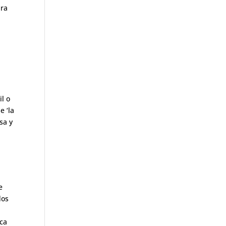
ara
il o
e ‘la
sa y
e
dos
aca