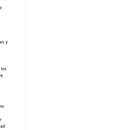
y
es y
 los
de
he.
e
dad