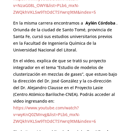
v=NzaG08L_OWY&list=PLb6_mxN-
ZWQkhVKLSw9TtOdCTSYwrq9tM&index=5
En la misma carrera encontramos a
Aylén Córdoba
.
Oriunda de la ciudad de Santo Tomé, provincia de
Santa Fe, cursó sus estudios universitarios previos
en la Facultad de Ingeniería Química de la
Universidad Nacional del Litoral.
En el video, explica de que se trató su proyecto
integrador en el tema “Estudio de modelos de
clusterización en mezclas de gases”, que estuvo bajo
la dirección del Dr. José González y la co-dirección
del Dr. Alejandro Clausse en el Proyecto Lasie
(Centro Atómico Bariloche-CNEA). Podrás acceder al
video ingresando en:
https://www.youtube.com/watch?
v=wyKnQ0ZMnvg&list=PLb6_mxN-
ZWQkhVKLSw9TtOdCTSYwrq9tM&index=6