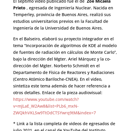
El séptimo video publicado fue el de
Zoe Micaela
Prieto
, egresada de Ingeniería Nuclear. Nacida en
Temperley, provincia de Buenos Aires, realizó sus
estudios universitarios previos en la Facultad de
Ingeniería de la Universidad de Buenos Aires.
En el Balseiro, elaboró ​​su proyecto integrador en el
tema “Incorporación de algoritmos de KDE al modelo
de fuentes de radiación en cálculos de Monte Carlo”,
bajo la dirección del Mgter. Ariel Márquez y la co-
dirección del Mgter. Norberto Schmidt en el
Departamento de Física de Reactores y Radiaciones
(Centro Atómico Bariloche-CNEA). En el video,
sintetiza este tema además de hacer referencia a
otros detalles. Enlace de la pieza audiovisual:
https://www.youtube.com/watch?
v=mJLaE_W2Aw8&list=PLb6_mxN-
ZWQkhVKLSw9TtOdCTSYwrq9tM&index=7
* Link a la lista completa de videos de egresados ​​de
julio 2021, en el canal de YouTube del Instituto