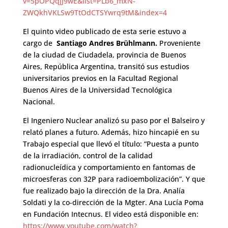
v=5pOPQqjJ9wE&list=PLb6_mxN-
ZWQkhVKLSw9TtOdCTSYwrq9tM&index=4
El quinto video publicado de esta serie estuvo a
cargo de
Santiago Andres Brühlmann.
Proveniente
de la ciudad de Ciudadela, provincia de Buenos
Aires, República Argentina, transitó sus estudios
universitarios previos en la Facultad Regional
Buenos Aires de la Universidad Tecnológica
Nacional.
El Ingeniero Nuclear analizó su paso por el Balseiro y
relató planes a futuro. Además, hizo hincapié en su
Trabajo especial que llevó el título: “Puesta a punto
de la irradiación, control de la calidad
radionucleídica y comportamiento en fantomas de
microesferas con 32P para radioembolización”. Y que
fue realizado bajo la dirección de la Dra. Analía
Soldati y la co-dirección de la Mgter. Ana Lucía Poma
en Fundación Intecnus. El video está disponible en:
https://www.youtube.com/watch?