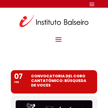
07
CONVOCATORIA DEL CORO
CANTATÓMICO: BÚSQUEDA
FEB
DE VOCES