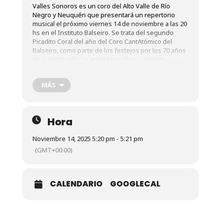
Valles Sonoros es un coro del Alto Valle de Río
Negro y Neuquén que presentará un repertorio
musical el próximo viernes 14 de noviembre a las 20
hs en el Instituto Balseiro. Se trata del segundo
Picadito Coral del año del Coro CantAtómico del
Balseiro, como parte de los festejos por los 70 años
de la institución. La entrada es libre y gratuita,
presentando DNI en la guardia de ingreso.
“En esta oportunidad el Coro Cantatómico recibe al
MÁS
Coro Valles Sonoros, dirigido por Adriana Lesta. Esta
agrupación coral nació a mediados del año 2024 para
homenajear al director, cantante y arreglador musical
José Luis Bollea. El grupo está integrado por
Hora
aproximadamente 45 coreutas de varias ciudades
de Río Negro y de Neuquén”, comentó la directora
Noviembre 14, 2025 5:20 pm - 5:21 pm
del coro anfitrión, el Coro CantAtómico, Valeria
(GMT+00:00)
Giraudo.
Más información: en
esta noticia.
CALENDARIO
GOOGLECAL