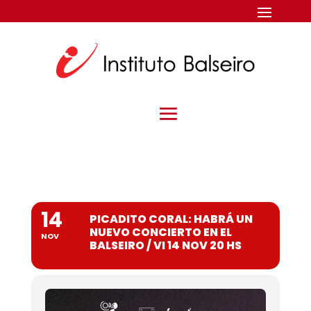
14
PICADITO CORAL: HABRÁ UN
NUEVO CONCIERTO EN EL
NOV
BALSEIRO / VI 14 NOV 20 HS